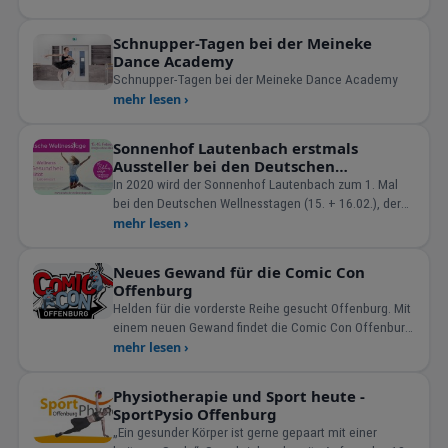
Schnupper-Tagen bei der Meineke
Dance Academy
Schnupper-Tagen bei der Meineke Dance Academy
mehr lesen ›
Sonnenhof Lautenbach erstmals
Aussteller bei den Deutschen
Wellnesstagen in Baden- Baden
In 2020 wird der Sonnenhof Lautenbach zum 1. Mal
bei den Deutschen Wellnesstagen (15. + 16.02.), der
Erlebnismesse rund
mehr lesen ›
Neues Gewand für die Comic Con
Offenburg
Helden für die vorderste Reihe gesucht Offenburg. Mit
einem neuen Gewand findet die Comic Con Offenburg
–
mehr lesen ›
Physiotherapie und Sport heute -
SportPysio Offenburg
„Ein gesunder Körper ist gerne gepaart mit einer