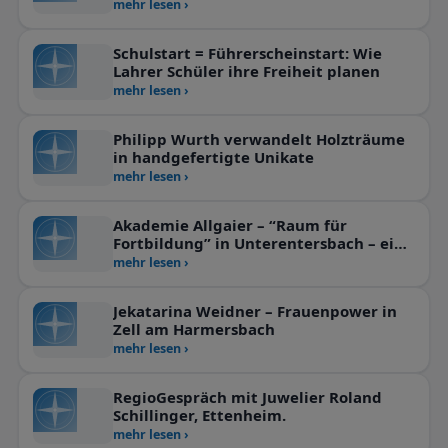
für Männer, die es sich Wert sind.
mehr lesen ›
Schulstart = Führerscheinstart: Wie
Lahrer Schüler ihre Freiheit planen
mehr lesen ›
Philipp Wurth verwandelt Holzträume
in handgefertigte Unikate
mehr lesen ›
Akademie Allgaier – “Raum für
Fortbildung” in Unterentersbach – eine
“Perle” im Ortenaukreis!
mehr lesen ›
Jekatarina Weidner – Frauenpower in
Zell am Harmersbach
mehr lesen ›
RegioGespräch mit Juwelier Roland
Schillinger, Ettenheim.
mehr lesen ›