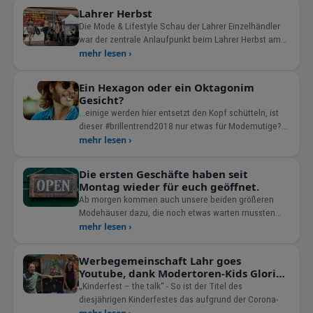
Lahrer Herbst
Die Mode & Lifestyle Schau der Lahrer Einzelhändler
war der zentrale Anlaufpunkt beim Lahrer Herbst am
vergangenen Samstag in der Lahrer Innenstadt.
mehr lesen ›
Gezeigt wurden u.a. die neue Herbst-Winter
Ein Hexagon oder ein Oktagonim
Gesicht?
...einige werden hier entsetzt den Kopf schütteln, ist
dieser #brillentrend2018 nur etwas für Modemutige?
TREND 5: Sechseckige oder achteckige
mehr lesen ›
Brillenfassungen ...beweisen Kreativit&auml
Die ersten Geschäfte haben seit
Montag wieder für euch geöffnet.
Ab morgen kommen auch unsere beiden größeren
Modehäuser dazu, die noch etwas warten mussten
und ihre Ver
mehr lesen ›
Werbegemeinschaft Lahr goes
Youtube, dank Modertoren-Kids Gloria
Hanus und Nevio Nicolosi.
„Kinderfest – the talk“ - So ist der Titel des
diesjährigen Kinderfestes das aufgrund der Corona-