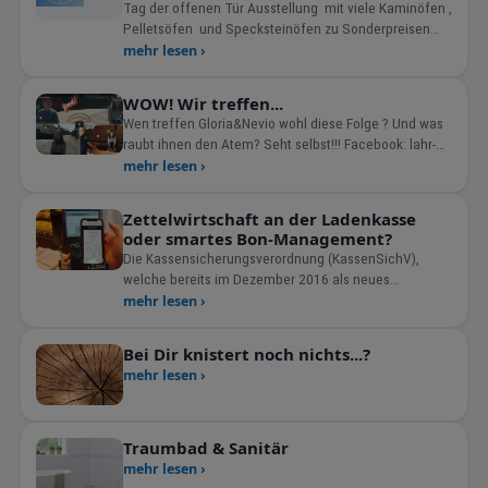
Tag der offenen Tür Ausstellung mit viele Kaminöfen ,
Pelletsöfen und Specksteinöfen zu Sonderpreisen
mit 10-30% Rabatt an. Ebenso Lagerware (Keramik ,ge
mehr lesen ›
WOW! Wir treffen...
Wen treffen Gloria&Nevio wohl diese Folge ? Und was
raubt ihnen den Atem? Seht selbst!!! Facebook: lahr-
das g&oum
mehr lesen ›
Zettelwirtschaft an der Ladenkasse
oder smartes Bon-Management?
Die Kassensicherungsverordnung (KassenSichV),
welche bereits im Dezember 2016 als neues
Kassengesetz erlassen wurde und
mehr lesen ›
Bei Dir knistert noch nichts...?
mehr lesen ›
Traumbad & Sanitär
mehr lesen ›