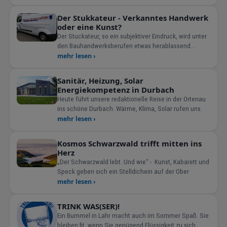
Der Stukkateur - Verkanntes Handwerk
oder eine Kunst?
Der Stuckateur, so ein subjektiver Eindruck, wird unter
den Bauhandwerksberufen etwas herablassend
betrachtet. Warum das
mehr lesen ›
Sanitär, Heizung, Solar
Energiekompetenz in Durbach
Heute führt unsere redaktionelle Reise in der Ortenau
ins schöne Durbach. Wärme, Klima, Solar rufen uns.
mehr lesen ›
Kosmos Schwarzwald trifft mitten ins
Herz
„Der Schwarzwald lebt. Und wie“ - Kunst, Kabarett und
Speck geben sich ein Stelldichein auf der Ober
mehr lesen ›
TRINK WAS(SER)!
Ein Bummel in Lahr macht auch im Sommer Spaß. Sie
bleiben fit, wenn Sie genügend Flüssigkeit zu sich