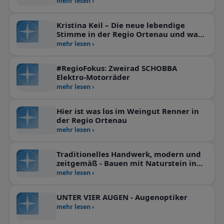
Hanus und Nevio Nicolosi.
mehr lesen ›
Kristina Keil – Die neue lebendige
Stimme in der Regio Ortenau und was
ein Training Ihrer Stimme bewirken
mehr lesen ›
kann.
#RegioFokus: Zweirad SCHOBBA
Elektro-Motorräder
mehr lesen ›
Hier ist was los im Weingut Renner in
der Regio Ortenau
mehr lesen ›
Traditionelles Handwerk, modern und
zeitgemäß - Bauen mit Naturstein in
Kippenheim.
mehr lesen ›
UNTER VIER AUGEN - Augenoptiker
mehr lesen ›