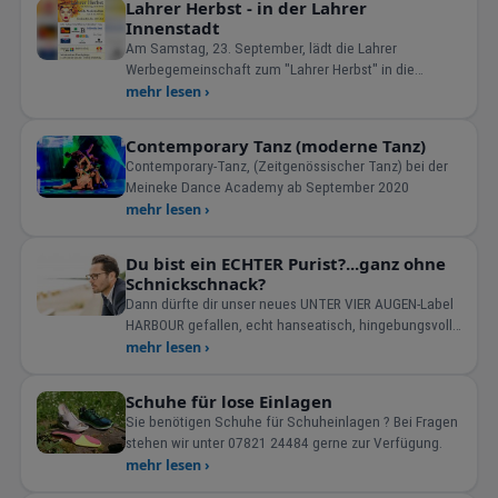
Lahrer Herbst - in der Lahrer
Innenstadt
Am Samstag, 23. September, lädt die Lahrer
Werbegemeinschaft zum "Lahrer Herbst" in die
Innenstadt. Die Geschäfte der Werbegemeinschaft
mehr lesen ›
haben an diesem Tag bis 20 Uhr geöffnet.
Contemporary Tanz (moderne Tanz)
Contemporary-Tanz, (Zeitgenössischer Tanz) bei der
Meineke Dance Academy ab September 2020
mehr lesen ›
Du bist ein ECHTER Purist?...ganz ohne
Schnickschnack?
Dann dürfte dir unser neues UNTER VIER AUGEN-Label
HARBOUR gefallen, echt hanseatisch, hingebungsvoll
handgefertigt: Klar. Dezent. Elegant. Modern.
mehr lesen ›
#weloveglasses #handmade #labeldesmonats
Schuhe für lose Einlagen
Sie benötigen Schuhe für Schuheinlagen ? Bei Fragen
stehen wir unter 07821 24484 gerne zur Verfügung.
mehr lesen ›