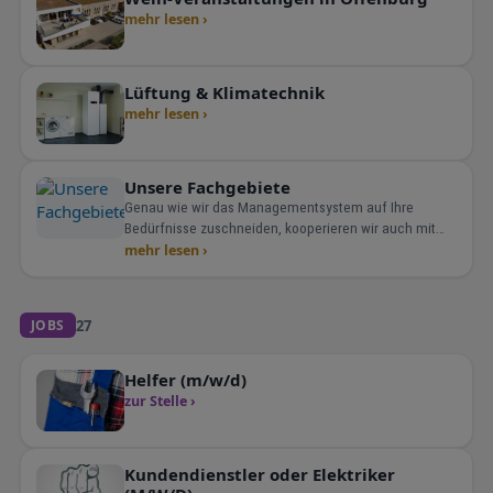
mehr lesen ›
Lüftung & Klimatechnik
mehr lesen ›
Unsere Fachgebiete
Genau wie wir das Managementsystem auf Ihre
Bedürfnisse zuschneiden, kooperieren wir auch mit
Experten in angrenzenden Gebieten, um für Sie eine
mehr lesen ›
perfekte Beratungsleistung genau nach ihren W
27
JOBS
Helfer (m/w/d)
zur Stelle ›
Kundendienstler oder Elektriker