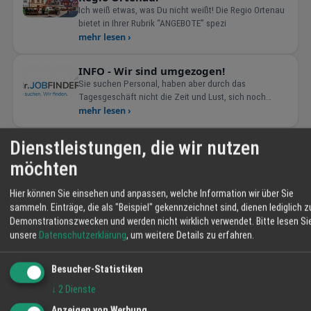
Ich weiß etwas, was Du nicht weißt! Die Regio Ortenau
bietet in Ihrer Rubrik “ANGEBOTE” spezi
mehr lesen ›
INFO - Wir sind umgezogen!
Sie suchen Personal, haben aber durch das
Tagesgeschäft nicht die Zeit und Lust, sich noch
darum kümmern zu müssen? Für Unternehmen der
mehr lesen ›
richtige Ansprechpartner. Mr. Jobfinder GmbH
Dienstleistungen, die wir nutzen
Darf ich bitten? Tanzschule Meineke
Dance Academy
möchten
Mit dieser höflichen Ansprache hat in vergangenen
Jahren so manches Leben seinen Lauf verändert. Für
Hier können Sie einsehen und anpassen, welche Information wir über Sie
alle
mehr lesen ›
sammeln. Einträge, die als "Beispiel" gekennzeichnet sind, dienen lediglich z
Demonstrationszwecken und werden nicht wirklich verwendet.
Bitte lesen Si
Mitmenschen helfen
unsere
Datenschutzerklärung
, um weitere Details zu erfahren.
Mitmenschlich helfen Ich möchte hiermit alle
ansprechen, die wegen den
Besucher-Statistiken
Ausgangsbeschränkungen ohnehin zu Ha
mehr lesen ›
↓
2
Dienste
Der Duft der großen weiten Welt oder
Anzeigen von Werbung