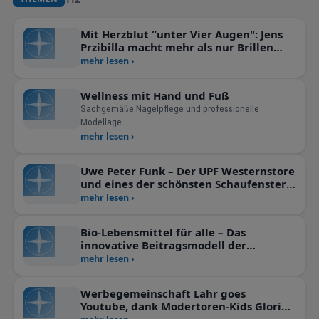
Mit Herzblut “unter Vier Augen": Jens
Przibilla macht mehr als nur Brillen
verkaufen!
mehr lesen ›
Wellness mit Hand und Fuß
Sachgemäße Nagelpflege und professionelle
Modellage
mehr lesen ›
Uwe Peter Funk – Der UPF Westernstore
und eines der schönsten Schaufenster
in Offenburg
mehr lesen ›
Bio-Lebensmittel für alle – Das
innovative Beitragsmodell der
RegioBund eG
mehr lesen ›
Werbegemeinschaft Lahr goes
Youtube, dank Modertoren-Kids Gloria