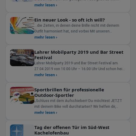
nehmen. Wo Sie diesen Aufkleber sehen, können Sie
mehr lesen ›
sich kostenlos und unverbin
Ein neuer Look - so oft ich will?
...die Zeiten, in denen deine Brille nicht mit deinem
Outfit harmoniert hat, sind vorbei Mit unseren
ChangeMe-Wechselb&u
mehr lesen ›
Lahrer Mobilparty 2019 und Bar Street
Festival
Lahrer Mobilparty 2019 und Bar Street Festival am
27.04.2019 von 10.00 Uhr – 16.00 Uhr Und schon heißt
es
mehr lesen ›
Sportbrillen für professionelle
Outdoor-Sportler
„Schluss mit dem Aufschieben! Du möchtest JETZT
mit deinem Bike voll durchstarten? Wir helfen dir,
deine
mehr lesen ›
Tag der offenen Tür im Süd-West
Kachelofenbau