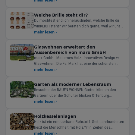
mehr lesen ›
Welche Brille steht dir?
Du möchtest endlich herausfinden, welche Brille dir
WIRKLICH steht? Wir beraten dich gerne, weil wir uns
w&uuml
mehr lesen ›
Glaswohnen erweitert den
Aussenbereich von marx GmbH
marx GmbH - Modernes Holz - innovatives Design vs.
Glaswohnen. Die Fa. Marx hat eine der schönsten
Ausstellungen&n
mehr lesen ›
Garten als moderner Lebensraum
Besucher der BAUEN WOHNEN Garten können den
Gärtnern über die Schulter blicken Offenburg.
Zuschauen wi
mehr lesen ›
Holzkesselanlagen
Holz ist ein erneuerbarer Rohstoff. Seit Jahrhunderten
heizt die Menschheit mit Holz.?? In Zeiten des
Klimawandels besinnt man sich nun wieder dieses
mehr lesen ›