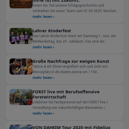
(m/w /d) mit Zukunft.
Seien Sie Teil unserer Erfolgsgeschichte und
verstärken Sie unser Team zum 01.09.2020: Machen
Sie einen starken
mehr lesen ›
Lahrer Kinderfest
Das Lahrer Kinderfest feiert am Samstag 1. Juni, am
Weltkindertag, das 25. Jubiläum. Das sind die
Organisatoren, d
mehr lesen ›
Große Nachfrage zur ewigen Kunst
Tattoo & Art Show vergrößert sich und zieht am
Messeplatz in die Baden-Arena um / 150
internationale Tatt
mehr lesen ›
FORST live mit Berufsoffensive
Forstwirtschaft
Jobbörse für Fachpersonal auf der FORST live /
Vorstellung von zukunftsfähigen Baumarten /
Parallelmesse
mehr lesen ›
VON DAHEIM Tour 2020 mit Fidelius