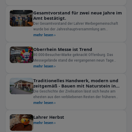
CO2-neutralen Heizstoffs. Moderne Holzkessela
Gesamtvorstand für zwei neue Jahre im
Amt bestätigt.
Der Gesamtvorstand der Lahrer Werbegemeinschaft
wurde bei der Jahreshauptversammlung am
07.03.2017 erneut für zwei Jahrein seinem Amt
mehr lesen ›
bestätigt. Von links nach rechts: Stefan
Suszek/Modeh
Oberrhein Messe ist Trend
80.000-Besucher-Marke geknackt Offenburg. Das
Messegelände stand die vergangenen neun Tage
wieder im unverkennba
mehr lesen ›
Traditionelles Handwerk, modern und
zeitgemäß - Bauen mit Naturstein in
Kippenheim
Die Geschichte der Zivilisation lässt sich heute am
ehesten aus den verbliebenen Resten der früheren
Bauwerke
mehr lesen ›
Lahrer Herbst
mehr lesen ›