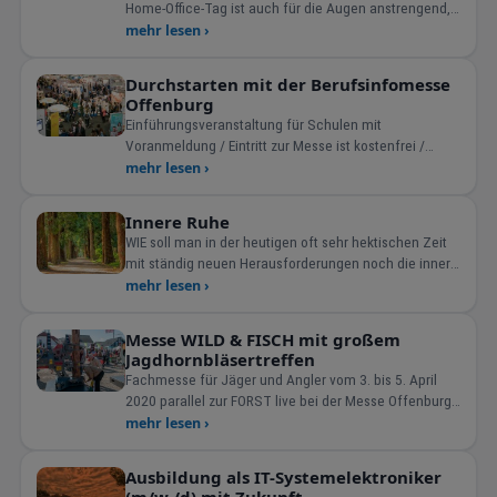
Home-Office-Tag ist auch für die Augen anstrengend,
die dauer
mehr lesen ›
Durchstarten mit der Berufsinfomesse
Offenburg
Einführungsveranstaltung für Schulen mit
Voranmeldung / Eintritt zur Messe ist kostenfrei /
Infotag für O
mehr lesen ›
Innere Ruhe
WIE soll man in der heutigen oft sehr hektischen Zeit
mit ständig neuen Herausforderungen noch die innere
Ruhe be
mehr lesen ›
Messe WILD & FISCH mit großem
Jagdhornbläsertreffen
Fachmesse für Jäger und Angler vom 3. bis 5. April
2020 parallel zur FORST live bei der Messe Offenburg
Off
mehr lesen ›
Ausbildung als IT-Systemelektroniker