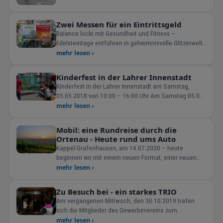
Zwei Messen für ein Eintrittsgeld
Balance lockt mit Gesundheit und Fitness –
Edelsteintage entführen in geheimnisvolle Glitzerwelt
Offenbu
mehr lesen ›
Kinderfest in der Lahrer Innenstadt
Kinderfest in der Lahrer Innenstadt am Samstag,
05.05.2018 von 10:00 – 16:00 Uhr Am Samstag 05.05.
ist es wieder soweit, die Lahrer Werbegemeinschaft
mehr lesen ›
veranstaltet zusammen mit Lahrer Vereinen
Mobil: eine Rundreise durch die
Ortenau - Heute rund ums Auto
Kappel-Grafenhausen, am 14.07.2020 – heute
beginnen wir mit einem neuen Format, einer neuen
Serie der Berichtersta
mehr lesen ›
Zu Besuch bei - ein starkes TRIO
Am vergangenen Mittwoch, den 30.10.2019 trafen
sich die Mitglieder des Gewerbevereins zum
Unternehmeraustausch im R
mehr lesen ›