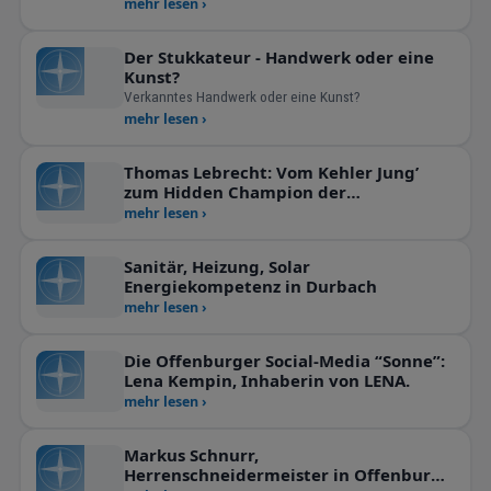
bereits in kühle Bereiche. Wer es dennoch kuschelig in
mehr lesen ›
den vier Wänden haben möchte, wird bald zu heizen
wollen.
Der Stukkateur - Handwerk oder eine
Kunst?
Verkanntes Handwerk oder eine Kunst?
mehr lesen ›
Thomas Lebrecht: Vom Kehler Jung’
zum Hidden Champion der
Schleiftechnik!
mehr lesen ›
Sanitär, Heizung, Solar
Energiekompetenz in Durbach
mehr lesen ›
Die Offenburger Social-Media “Sonne”:
Lena Kempin, Inhaberin von LENA.
mehr lesen ›
Markus Schnurr,
Herrenschneidermeister in Offenburg –