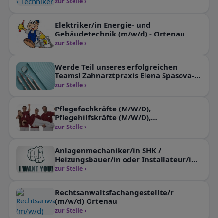
zur Stelle ›
Elektriker/in Energie- und
Gebäudetechnik (m/w/d) - Ortenau
zur Stelle ›
Werde Teil unseres erfolgreichen
Teams! Zahnarztpraxis Elena Spasova-
Reinhardt | Offenburg
zur Stelle ›
Pflegefachkräfte (M/W/D),
Pflegehilfskräfte (M/W/D),
Reinigungskräfte (M/W/D)
zur Stelle ›
Anlagenmechaniker/in SHK /
Heizungsbauer/in oder Installateur/in
(M/W/D)
zur Stelle ›
Rechtsanwaltsfachangestellte/r
(m/w/d) Ortenau
zur Stelle ›