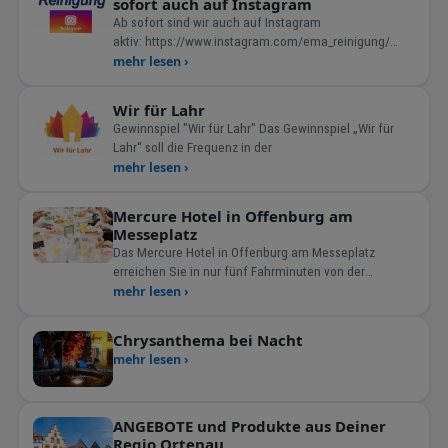
sofort auch auf Instagram
Ab sofort sind wir auch auf Instagram
aktiv: https://www.instagram.com/ema_reinigung/
Besuchen Sie uns auß
mehr lesen ›
Wir für Lahr
Gewinnspiel "Wir für Lahr" Das Gewinnspiel „Wir für
Lahr“ soll die Frequenz in der
mehr lesen ›
Mercure Hotel in Offenburg am
Messeplatz
Das Mercure Hotel in Offenburg am Messeplatz
erreichen Sie in nur fünf Fahrminuten von der
Autobahn A5 Basel-Heidel
mehr lesen ›
Chrysanthema bei Nacht
mehr lesen ›
ANGEBOTE und Produkte aus Deiner
Regio Ortenau.