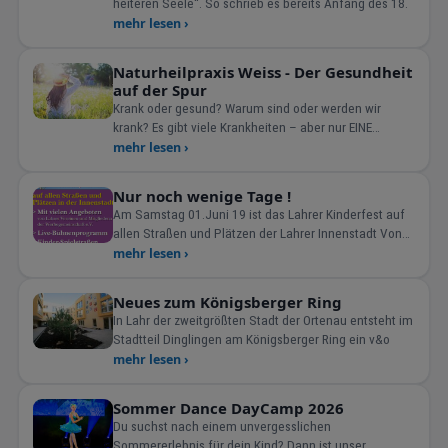
heiteren Seele“. So schrieb es bereits Anfang des 18.
mehr lesen ›
Naturheilpraxis Weiss - Der Gesundheit
auf der Spur
Krank oder gesund? Warum sind oder werden wir
krank? Es gibt viele Krankheiten – aber nur EINE
Gesundheit!
mehr lesen ›
Nur noch wenige Tage !
Am Samstag 01.Juni 19 ist das Lahrer Kinderfest auf
allen Straßen und Plätzen der Lahrer Innenstadt Von
10-1
mehr lesen ›
Neues zum Königsberger Ring
In Lahr der zweitgrößten Stadt der Ortenau entsteht im
Stadtteil Dinglingen am Königsberger Ring ein v&o
mehr lesen ›
Sommer Dance DayCamp 2026
Du suchst nach einem unvergesslichen
Sommererlebnis für dein Kind? Dann ist unser