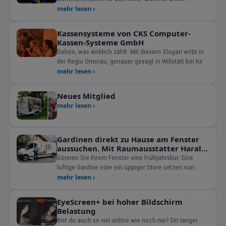
Sommer Dance Camp genau das Richtige!
mehr lesen ›
Kassensysteme von CKS Computer-
Kassen-Systeme GmbH
Sehen, was wirklich zählt. Mit diesem Slogan wirbt in
der Regio Ortenau, genauer gesagt in Willstätt bei Ke
mehr lesen ›
Neues Mitglied
mehr lesen ›
Gardinen direkt zu Hause am Fenster
aussuchen. Mit Raumausstatter Harald
Geweke Offenburg.
Gönnen Sie Ihrem Fenster eine Frühjahrskur: Eine
luftige Gardine oder ein üppiger Store setzen nun
frische Akzente im Wohnbereich. Mit den neuen
mehr lesen ›
Kollektionen, die eben bei ›&rsa
EyeScreen+ bei hoher Bildschirm
Belastung
Bist du auch so viel online wie noch nie? Ein langer