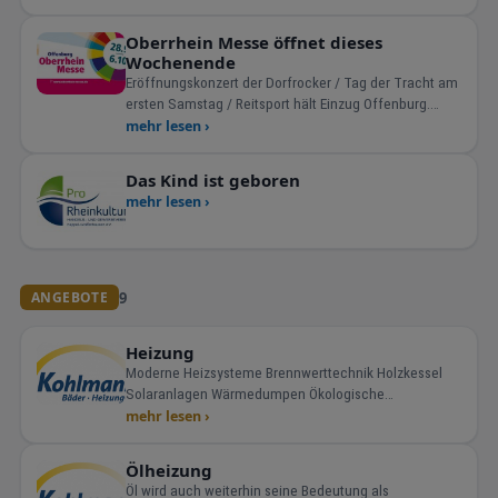
Oberrhein Messe öffnet dieses
Wochenende
Eröffnungskonzert der Dorfrocker / Tag der Tracht am
ersten Samstag / Reitsport hält Einzug Offenburg.
Neun
mehr lesen ›
Das Kind ist geboren
mehr lesen ›
9
ANGEBOTE
Heizung
Moderne Heizsysteme Brennwerttechnik Holzkessel
Solaranlagen Wärmedumpen Ökologische
Heizsysteme / Besonders spezialisiert auf
mehr lesen ›
Hackschnitzel Holzheizung Pelletsh
Ölheizung
Öl wird auch weiterhin seine Bedeutung als