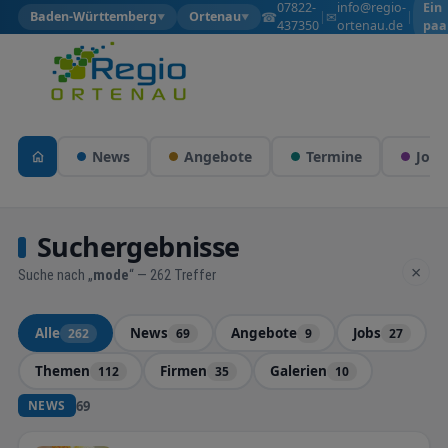
07822-
info@regio-
Ein
☎
✉
Baden-Württemberg
Ortenau
|
|
▼
▼
437350
ortenau.de
paa
Wol
News
Angebote
Termine
Jobs
Suchergebnisse
×
Suche nach „
mode
“ — 262 Treffer
Alle
News
Angebote
Jobs
262
69
9
27
Themen
Firmen
Galerien
112
35
10
69
NEWS