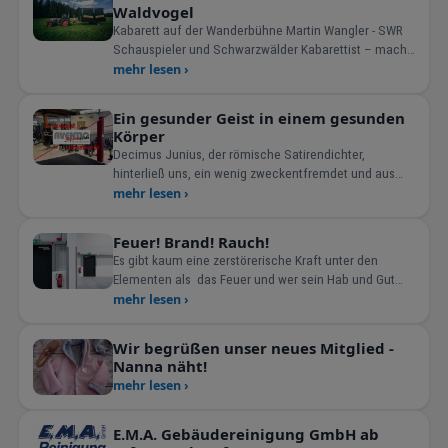
Waldvogel
Kabarett auf der Wanderbühne Martin Wangler - SWR
Schauspieler und Schwarzwälder Kabarettist – macht
si
mehr lesen ›
Ein gesunder Geist in einem gesunden
Körper
Decimus Junius, der römische Satirendichter,
hinterließ uns, ein wenig zweckentfremdet und aus
dem urspr&uuml
mehr lesen ›
Feuer! Brand! Rauch!
Es gibt kaum eine zerstörerische Kraft unter den
Elementen als das Feuer und wer sein Hab und Gut
schütz
mehr lesen ›
Wir begrüßen unser neues Mitglied -
Nanna näht!
mehr lesen ›
E.M.A. Gebäudereinigung GmbH ab