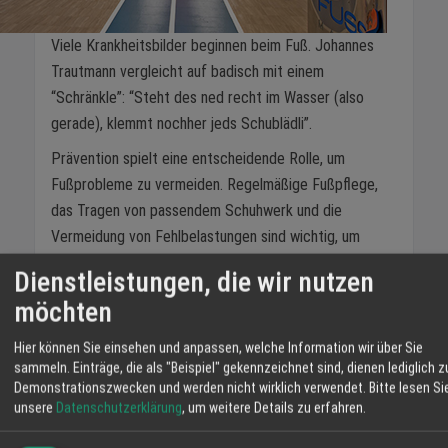
Viele Krankheitsbilder beginnen beim Fuß. Johannes
Trautmann vergleicht auf badisch mit einem
“Schränkle”: “Steht des ned recht im Wasser (also
gerade), klemmt nochher jeds Schublädli”.
Prävention spielt eine entscheidende Rolle, um
Fußprobleme zu vermeiden. Regelmäßige Fußpflege,
das Tragen von passendem Schuhwerk und die
Vermeidung von Fehlbelastungen sind wichtig, um
langfristige Schäden zu verhindern.
Dienstleistungen, die wir nutzen
Tipps für Eltern:
möchten
Auch für die Kleinsten wird gesorgt: Mit dem
Hier können Sie einsehen und anpassen, welche Information wir über Sie
väterlichen Rat, die wachsenden Füßchen frei walten
sammeln. Einträge, die als "Beispiel" gekennzeichnet sind, dienen lediglich z
zu lassen und Barfußkönige und -königinnen der
Demonstrationszwecken und werden nicht wirklich verwendet.
Bitte lesen Si
unsere
Datenschutzerklärung
, um weitere Details zu erfahren.
heimischen Pfade zu ernennen, begleitet FUSS ArT
Eltern auf dem Weg zur Fußgesundheit der Kinder.