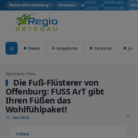
07822-
info@regio-
☎
✉
Baden-Württemberg
Ortenau
|
|
Mäß
▼
▼
437350
ortenau.de
bew
News
Angebote
Termine
Jobs
RegioOrtenau Thema
Die Fuß-Flüsterer von
Offenburg: FUSS ArT gibt
Ihren Füßen das
Wohlfühlpaket!
×
11. Juni 2026
THEMA