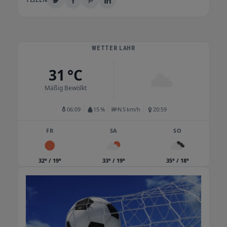
WETTER LAHR
31 °C
Mäßig Bewölkt
06:09
15 %
N 5 km/h
20:59
FR
SA
SO
32° / 19°
33° / 19°
35° / 18°