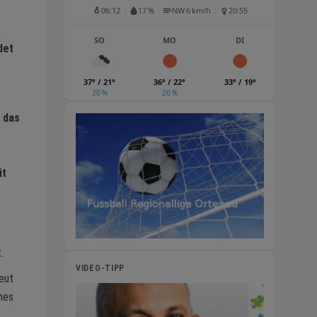
06:12
17 %
NW 6 km/h
20:55
SO
MO
DI
det
37° / 21°
36° / 22°
33° / 19°
20 %
20 %
 das
it
.
VIDEO-TIPP
eut
nes