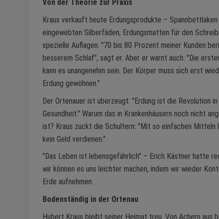
Von der Theorie zur Praxis
Kraus verkauft heute Erdungsprodukte – Spannbettlaken
eingewebten Silberfäden, Erdungsmatten für den Schreib
spezielle Auflagen. "70 bis 80 Prozent meiner Kunden ber
besserem Schlaf", sagt er. Aber er warnt auch: "Die erst
kann es unangenehm sein. Der Körper muss sich erst wied
Erdung gewöhnen."
Der Ortenauer ist überzeugt: "Erdung ist die Revolution in
Gesundheit." Warum das in Krankenhäusern noch nicht a
ist? Kraus zuckt die Schultern: "Mit so einfachen Mitteln 
kein Geld verdienen."
"Das Leben ist lebensgefährlich" – Erich Kästner hatte re
wir können es uns leichter machen, indem wir wieder Kont
Erde aufnehmen.
Bodenständig in der Ortenau
Hubert Kraus bleibt seiner Heimat treu. Von Achern aus b