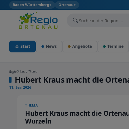
Baden-Württemberg
Ortenau
▼
▼
🔍
Start
News
Angebote
Termine
RegioOrtenau Thema
Hubert Kraus macht die Orten
11. Juni 2026
THEMA
Hubert Kraus macht die Ortenau
Wurzeln