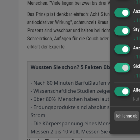
↓
2
Menschen: "Viele liegen bei zwei bis drei Volt – das ist vi
Anz
Das Prinzip ist denkbar einfach: Acht Stunden Schlaf be
↓
1
antioxidativer Wirkung", schmunzelt Kraus. Die hochwerti
Sty
Prozent sind waschbar und halten bei richtiger Pflege j
Schreibtisch, Auflagen für die Couch oder spezielle Erdun
↓
1
erklärt der Experte.
Anz
↓
1
Sic
Wussten Sie schon? 5 Fakten über Erdung
↓
1
- Nach 80 Minuten Barfußlaufen verbessert s
All
- Wissenschaftliche Studien zeigen: Erdung 
- über 80% Menschen haben laut Kraus Proble
Nut
- Erdungsprodukte sind absolut sicher, arbeite
Strom
Ich lehne ab
- Die Körperspannung eines Menschen sollte la
Messen 2 bis 10 Volt. Messen Sie einfach selbs