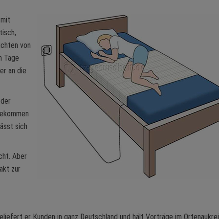
 mit
tisch,
ichten von
en Tage
er an die
 der
ngekommen
lässt sich
cht. Aber
akt zur
eliefert er Kunden in ganz Deutschland und hält Vorträge im Ortenaukre