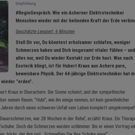
Empfehlung
#RegioGespräch: Wie ein Acherner Elektrotechniker
Menschen wieder mit der heilenden Kraft der Erde verbin
Geschätzte Lesezeit: 6 Minuten
Stell Dir vor, Du könntest erholsamer schlafen, weniger
Schmerzen haben und Dich insgesamt vitaler fühlen – und
alles nur, weil Du wieder Kontakt zur Erde hast. Was nach
Esoterik klingt, ist für Hubert Kraus aus Achern pure,
beweisbare Physik. Der 64-jährige Elektrotechniker hat m
 wieder "erden".
ert Kraus in Oberachern. Die Sonne scheint, und der sympathische
er seinen Rasen. "Hubi", wie ihn einige nennen, ist kein gewöhnlicher
3 Jahren durch einen schweren Unfall sein Leben komplett umgekrempelt
Dauerschmerzen, war 28 Wochen in der Reha", erzählt Kraus. Ein Therap
schuhe. Doch die Schmerzen wurden schlimmer. Bis er einen Vortrag ei
n, hörte, der ihm riet: „Schmeißen Sie Ihre Schuhe weg!“