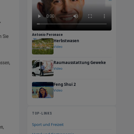
,
Antonio Peronace
n Sie
Herbstwasen
Video
assen,
Raumausstattung Geweke
Video
Feng Shui 2
Video
TOP-LINKS
Sport und Freizeit
en,