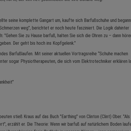
ellte seine komplette Gangart um, kaufte sich Barfußschuhe und begann
chmerzen weg", berichtet er noch heute fasziniert. Die Logik dahinter
: "Gehen Sie zu Hause barfuß, halten Sie sich die Ohren zu – dann höre
geben. Der geht bis hoch ins Kopfgelenk."
ndes Barfußlaufen. Mit seiner aktuellen Vortragsreihe “Schuhe machen
nter sogar Physiotherapeuten, die sich vom Elektrotechniker erklären l
ankheit"
euten stieß Kraus auf das Buch "Earthing" von Clinton (Clint) Ober. "Als
t", erzählt er. Die Theorie: Wenn wir barfuß auf natürlichem Boden lauf