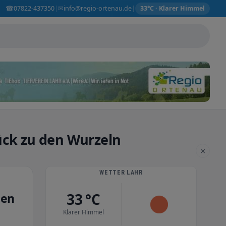
☎
✉
07822-437350
info@regio-ortenau.de
|
|
33°C · Klarer Himmel
ück zu den Wurzeln
×
WETTER LAHR
33 °C
den
Klarer Himmel