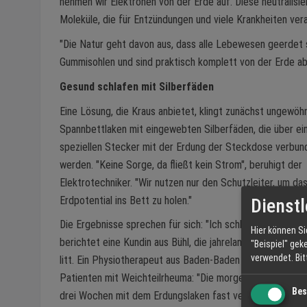
nehmen wir Elektronen von der Erde auf. Diese neutralisi
Moleküle, die für Entzündungen und viele Krankheiten vera
"Die Natur geht davon aus, dass alle Lebewesen geerdet si
Gummisohlen und sind praktisch komplett von der Erde ab
Gesund schlafen mit Silberfäden
Eine Lösung, die Kraus anbietet, klingt zunächst ungewöhn
Spannbettlaken mit eingewebten Silberfäden, die über ei
speziellen Stecker mit der Erdung der Steckdose verbun
werden. "Keine Sorge, da fließt kein Strom", beruhigt der
Elektrotechniker. "Wir nutzen nur den Schutzleiter, um da
Erdpotential ins Bett zu holen."
Dienstl
Die Ergebnisse sprechen für sich: "Ich schlafe wie ein Bab
Hier können Si
berichtet eine Kundin aus Bühl, die jahrelang unter Schla
"Beispiel" gek
verwendet.
Bi
litt. Ein Physiotherapeut aus Baden-Baden erzählt von se
Patienten mit Weichteilrheuma: "Die morgendliche Steifhe
Bes
drei Wochen mit dem Erdungslaken fast verschwunden." K