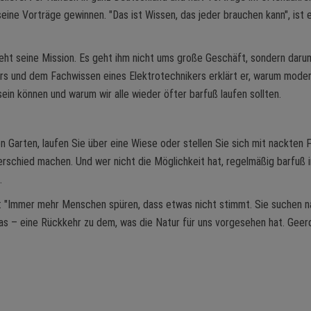
seine Vorträge gewinnen. "Das ist Wissen, das jeder brauchen kann", ist 
eht seine Mission. Es geht ihm nicht ums große Geschäft, sondern daru
rs und dem Fachwissen eines Elektrotechnikers erklärt er, warum moder
in können und warum wir alle wieder öfter barfuß laufen sollten.
n Garten, laufen Sie über eine Wiese oder stellen Sie sich mit nackten 
rschied machen. Und wer nicht die Möglichkeit hat, regelmäßig barfuß i
.
h: "Immer mehr Menschen spüren, dass etwas nicht stimmt. Sie suchen 
as – eine Rückkehr zu dem, was die Natur für uns vorgesehen hat. Geer