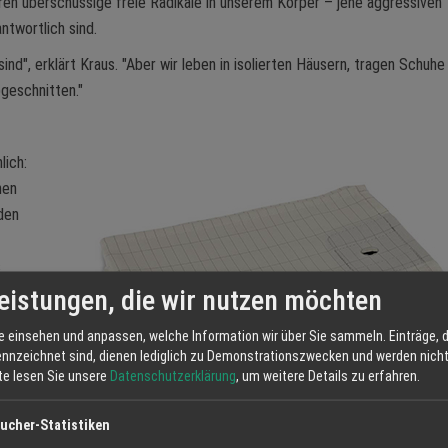
eren überschüssige freie Radikale in unserem Körper – jene aggressiven
ntwortlich sind.
nd", erklärt Kraus. "Aber wir leben in isolierten Häusern, tragen Schuhe
geschnitten."
lich:
nen
den
s
eistungen, die wir nutzen möchten
y",
e einsehen und anpassen, welche Information wir über Sie sammeln. Einträge, d
fstörungen
ennzeichnet sind, dienen lediglich zu Demonstrationszwecken und werden nicht 
tte lesen Sie unsere
Datenschutzerklärung
, um weitere Details zu erfahren.
inem
it ist nach
ucher-Statistiken
raus selbst misst bei seinen Hausbesuchen die Körperspannung der