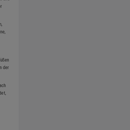
er
m,
ne,
Füßen
n der
nach
det,