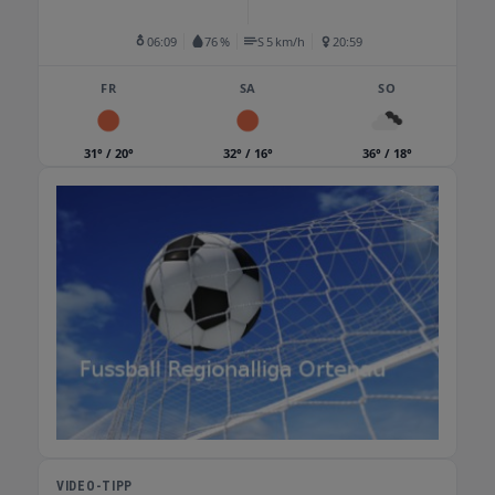
06:09
76 %
S 5 km/h
20:59
FR
SA
SO
31° / 20°
32° / 16°
36° / 18°
VIDEO-TIPP