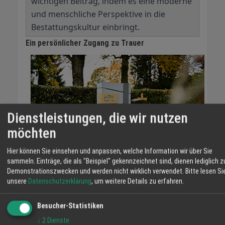
wichtigen Beitrag, indem es eine moderne
und menschliche Perspektive in die
Bestattungskultur einbringt.
Ein persönlicher Zugang zu Trauer
Dienstleistungen, die wir nutzen
möchten
Hier können Sie einsehen und anpassen, welche Information wir über Sie
sammeln. Einträge, die als "Beispiel" gekennzeichnet sind, dienen lediglich z
Demonstrationszwecken und werden nicht wirklich verwendet.
Bitte lesen Si
Im Gespräch wird deutlich, dass Dominik und Tim ihren
unsere
Datenschutzerklärung
, um weitere Details zu erfahren.
persönlichen Zugang zur Trauer gefunden haben. „Wir
kommen aus einem jüngeren Milieu, in dem der Tod oft
Besucher-Statistiken
ein Tabuthema ist“, sagt Dominik. „Wir haben uns aber
↓
2
Dienste