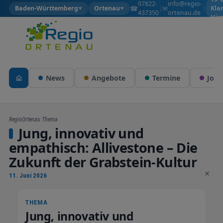
07822-
info@regio-
☎
✉
Baden-Württemberg
Ortenau
|
|
Kla
▼
▼
437350
ortenau.de
Him
News
Angebote
Termine
Jobs
RegioOrtenau Thema
Jung, innovativ und
empathisch: Allivestone – Die
Zukunft der Grabstein-Kultur
×
11. Juni 2026
THEMA
Jung, innovativ und