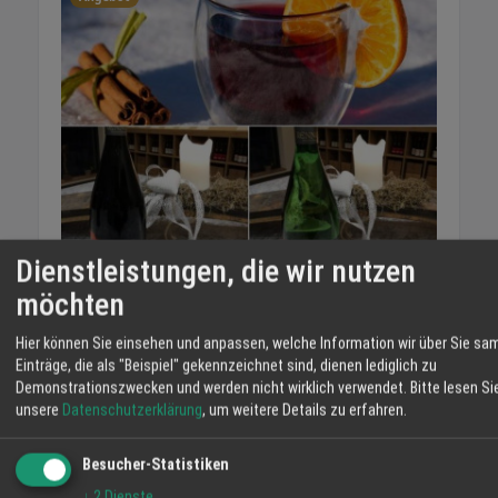
Dienstleistungen, die wir nutzen
Winzer-Glühwein
möchten
29.11.2021
Hier können Sie einsehen und anpassen, welche Information wir über Sie sa
Angebot
Einträge, die als "Beispiel" gekennzeichnet sind, dienen lediglich zu
Demonstrationszwecken und werden nicht wirklich verwendet.
Bitte lesen Si
unsere
Datenschutzerklärung
, um weitere Details zu erfahren.
Besucher-Statistiken
↓
2
Dienste