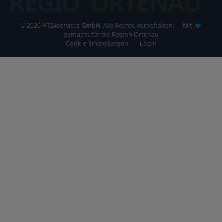
REGIO
ORTENAU
© 2026 HT24services GmbH. Alle Rechte vorbehalten. – Mit
gemacht für die Region Ortenau
Cookie-Einstellungen
Login