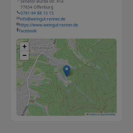
📍
Senator-Burda-Str. 41a
77654 Offenburg
📞
0781-94 88 15 15
✉
info@weingut-renner.de
🌐
https://www.weingut-renner.de
Facebook
+
−
Leaflet
|
©
OpenStreetMap