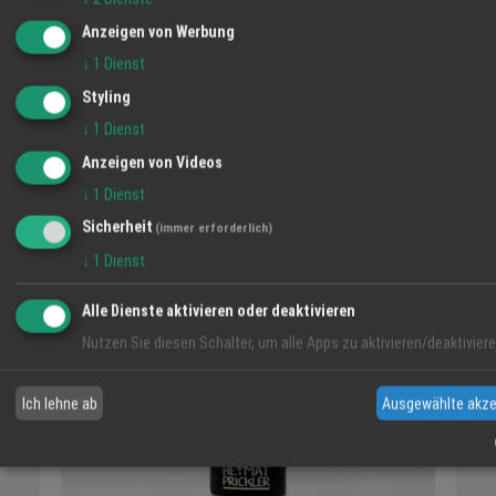
Anzeigen von Werbung
↓
1
Dienst
Styling
↓
1
Dienst
Heimat-Prickler rosé
Anzeigen von Videos
25.08.2020
↓
1
Dienst
Sicherheit
(immer erforderlich)
Angebot
↓
1
Dienst
Alle Dienste aktivieren oder deaktivieren
Nutzen Sie diesen Schalter, um alle Apps zu aktivieren/deaktiviere
Ich lehne ab
Ausgewählte akze