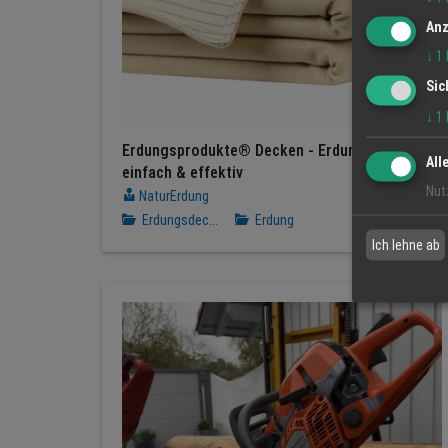
Anz
↓
1
Sic
↓
1
Erdungsprodukte® Decken - Erdung im Schlaf,
All
einfach & effektiv
Nut
NaturErdung
Erdungsdec...
Erdung
Ich lehne ab