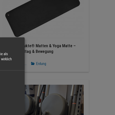
Erdungsprodukte® Matten & Yoga Matte –
Erdung für Alltag & Bewegung
ie als
NaturErdung
wirklich
Erdungsmat...
Erdung