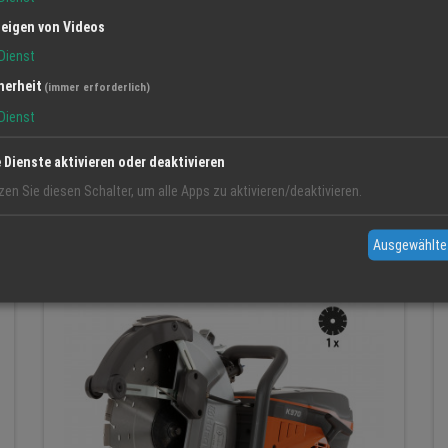
eigen von Videos
Dienst
herheit
(immer erforderlich)
Dienst
Erdungsprodukte® Erdungslaken – Erdung im
e Dienste aktivieren oder deaktivieren
Schlaf, einfach & effektiv
zen Sie diesen Schalter, um alle Apps zu aktivieren/deaktivieren.
NaturErdung
Erdungslak...
Ausgewählte