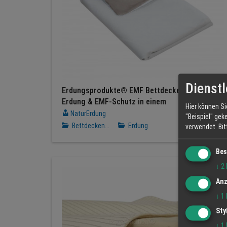
Dienstl
Erdungsprodukte® EMF Bettdeckenbezug –
Erdung & EMF-Schutz in einem
Hier können Si
NaturErdung
"Beispiel" gek
Bettdecken...
Erdung
verwendet.
Bi
Bes
↓
2
Anz
↓
1
Sty
↓
1