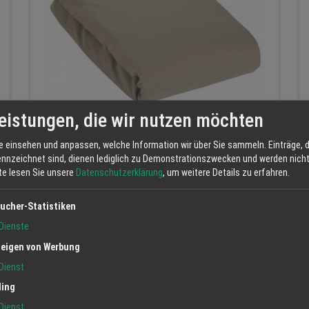
eistungen, die wir nutzen möchten
Original Erdungsprodukte® Exclusive
Spannbetttuch – Erdung auf Premium-Niveau
e einsehen und anpassen, welche Information wir über Sie sammeln. Einträge, d
NaturErdung
ennzeichnet sind, dienen lediglich zu Demonstrationszwecken und werden nicht 
Spannbettt...
Erdung
tte lesen Sie unsere
Datenschutzerklärung
, um weitere Details zu erfahren.
ucher-Statistiken
Dienste
eigen von Werbung
Dienst
ling
Dienst