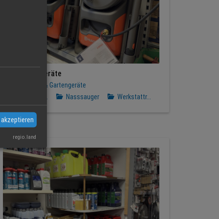
Reinigungsgeräte
Haller Forst & Gartengeräte
Hochdruckr...
Nasssauger
Werkstattr...
 akzeptieren
regio.land