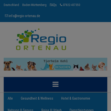
FAQs
Deutschland
Baden-Württemberg
07822-437350
info@regio-ortenau.de
ORTENAU
Alle
Gesundheit & Wellness
Hotel & Gastronomie
Nahrung & Genuss
Reise & Urlaub
Dienstleistungen
BRANCHEN