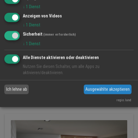
↓
1
Dienst
Anzeigen von Videos
↓
1
Dienst
Sicherheit
(immer erforderlich)
↓
1
Dienst
Alle Dienste aktivieren oder deaktivieren
Nutzen Sie diesen Schalter, um alle Apps zu
aktivieren/deaktivieren.
Einzigartige Monolith Öfen: Natürliche Eleganz in Ihrem
Zuhause
Süd-West-Kachelofenbau GmbH
Ich lehne ab
Ausgewählte akzeptieren
Heizkamin
Kachelofen
Kaminofen
regio.land