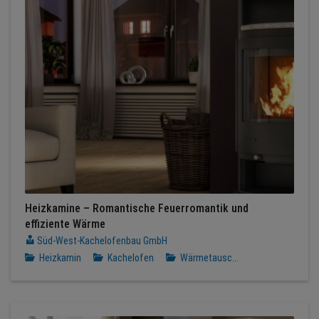
Heizkamine – Romantische Feuerromantik und
effiziente Wärme
Süd-West-Kachelofenbau GmbH
Heizkamin
Kachelofen
Wärmetausc...