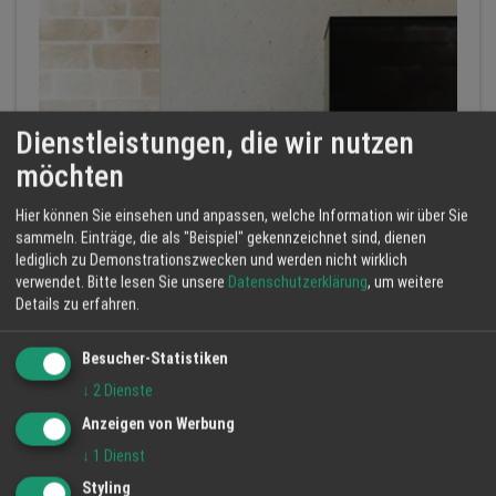
Dienstleistungen, die wir nutzen
möchten
Hier können Sie einsehen und anpassen, welche Information wir über Sie
sammeln. Einträge, die als "Beispiel" gekennzeichnet sind, dienen
lediglich zu Demonstrationszwecken und werden nicht wirklich
Pelletöfen: Effiziente und Komfortable Heizlösungen
verwendet.
Bitte lesen Sie unsere
Datenschutzerklärung
, um weitere
Süd-West-Kachelofenbau GmbH
Details zu erfahren.
Heizkamin
Kachelofen
Pelletsofe...
Besucher-Statistiken
↓
2
Dienste
Anzeigen von Werbung
↓
1
Dienst
Styling