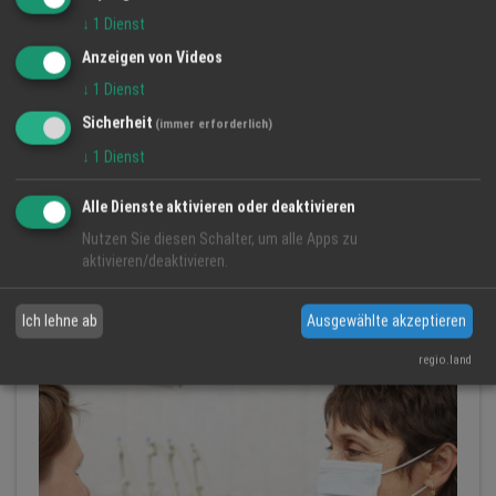
↓
1
Dienst
Anzeigen von Videos
↓
1
Dienst
Sicherheit
(immer erforderlich)
↓
1
Dienst
Alle Dienste aktivieren oder deaktivieren
Endodontie: Zahnerhaltung durch moderne Techniken
Nutzen Sie diesen Schalter, um alle Apps zu
Zahnarztpraxis Elena Spasova-Reinhardt M.Sc
aktivieren/deaktivieren.
Endodontie
Zahnnerv
Zahnerhalt...
Ich lehne ab
Ausgewählte akzeptieren
regio.land