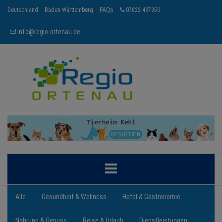
FAQs
Deutschland
Baden-Württemberg
07822-437350
info@regio-ortenau.de
ORTENAU
Alle
Gesundheit & Wellness
Hotel & Gastronomie
Nahrung & Genuss
Reise & Urlaub
Dienstleistungen
BRANCHEN