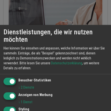
Dienstleistungen, die wir nutzen
möchten
Implantologie: Zähne ersetzen – Lebensqualität
Hier können Sie einsehen und anpassen, welche Information wir über Sie
zurückgewinnen
sammeln. Einträge, die als "Beispiel" gekennzeichnet sind, dienen
Zahnarztpraxis Elena Spasova-Reinhardt M.Sc
lediglich zu Demonstrationszwecken und werden nicht wirklich
Implantolo...
Zahnimplan...
MIMI-Impla...
verwendet.
Bitte lesen Sie unsere
Datenschutzerklärung
, um weitere
Details zu erfahren.
Besucher-Statistiken
↓
2
Dienste
Anzeigen von Werbung
↓
1
Dienst
Styling