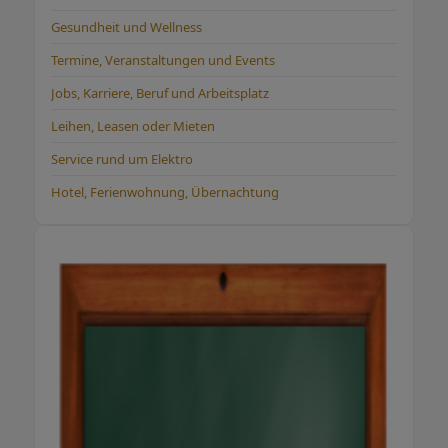
barfuß auf natürlichem Boden oder nachts
Gesundheit und Wellness
mit Erdungslaken können spürbare Effekte
Termine, Veranstaltungen und Events
bringen. Hier gelangen Sie in unseren Shop für
Erdungsprodukte
Jobs, Karriere, Beruf und Arbeitsplatz
Leihen, Leasen oder Mieten
Service rund um Elektro
Hotel, Ferienwohnung, Übernachtung