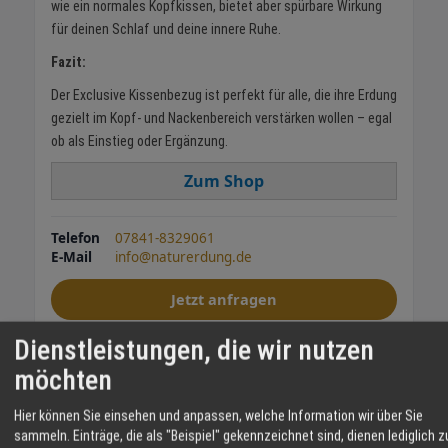
wie ein normales Kopfkissen, bietet aber spürbare Wirkung
für deinen Schlaf und deine innere Ruhe.
Fazit:
Der Exclusive Kissenbezug ist perfekt für alle, die ihre Erdung
gezielt im Kopf- und Nackenbereich verstärken wollen – egal
ob als Einstieg oder Ergänzung.
Zum Shop
Telefon
07841-8329061
E-Mail
info@naturerdung.de
Jetzt anfragen
Dienstleistungen, die wir nutzen
Kissenbezug
Erdung
möchten
TEILEN
Hier können Sie einsehen und anpassen, welche Information wir über Sie
sammeln. Einträge, die als "Beispiel" gekennzeichnet sind, dienen lediglich z