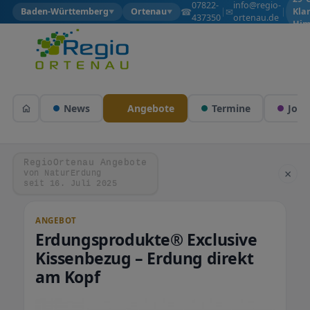
07822-
info@regio-
☎
✉
Baden-Württemberg
Ortenau
|
|
Kla
▼
▼
437350
ortenau.de
Him
News
Angebote
Termine
Jobs
RegioOrtenau Angebote
×
von NaturErdung
seit 16. Juli 2025
ANGEBOT
Erdungsprodukte® Exclusive
Kissenbezug – Erdung direkt
am Kopf