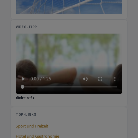
kann. 5. Schneller regenerieren Ob nach dem
Sport, bei Verletzungen oder bei schlechter
Wundheilung – Erdung unterstützt die
natürlichen Reparaturmechanismen des
VIDEO-TIPP
Körpers. Viele Nutzer berichten von
schnelleren Erholungsphasen. 6. Elektrosmog
neutralisieren Smartphones, WLAN und Co.
erzeugen elektromagnetische Felder. Erdung
kann helfen, diese Belastung auszugleichen
und typische Symptome wie Kopfschmerzen
oder Erschöpfung zu verringern. Fazit: Erdung
als einfache Biohacking-Methode Erdung ist
simpel, kostengünstig und potenziell
wirkungsvoll – ob barfuß draußen oder mit
dicht-o-fix
Erdungsmatte im Bett. Wer regelmäßig erdet,
kann möglicherweise: besser schlafen Stress
schneller abbauen Schmerzen reduzieren die
TOP-LINKS
Heilung fördern sein Immunsystem entlasten
Sport und Freizeit
Elektrosmog ausgleichen Tipp: Einfach
ausprobieren. Schon 20–30 Minuten täglich
Hotel und Gastronomie