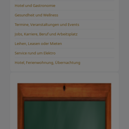
barfuß auf natürlichem Boden oder nachts
Hotel und Gastronomie
mit Erdungslaken können spürbare Effekte
bringen. Hier gelangen Sie in unseren Shop für
Gesundheit und Wellness
Erdungsprodukte
Termine, Veranstaltungen und Events
Jobs, Karriere, Beruf und Arbeitsplatz
Leihen, Leasen oder Mieten
Service rund um Elektro
Hotel, Ferienwohnung, Übernachtung