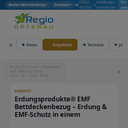
07822-
info@regio-
Ein
☎
✉
Baden-Württemberg
Ortenau
|
|
▼
▼
437350
ortenau.de
paa
Wol
News
Angebote
Termine
Jobs
RegioOrtenau Angebote
×
von NaturErdung
seit 16. Juli 2025
ANGEBOT
Erdungsprodukte® EMF
Bettdeckenbezug – Erdung &
EMF-Schutz in einem