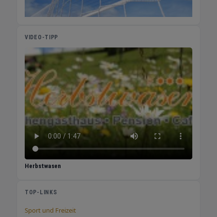
Sport, bei Verletzungen oder bei schlechter
Wundheilung – Erdung unterstützt die
natürlichen Reparaturmechanismen des
VIDEO-TIPP
Körpers. Viele Nutzer berichten von
schnelleren Erholungsphasen. 6. Elektrosmog
neutralisieren Smartphones, WLAN und Co.
erzeugen elektromagnetische Felder. Erdung
kann helfen, diese Belastung auszugleichen
und typische Symptome wie Kopfschmerzen
oder Erschöpfung zu verringern. Fazit: Erdung
als einfache Biohacking-Methode Erdung ist
simpel, kostengünstig und potenziell
wirkungsvoll – ob barfuß draußen oder mit
Erdungsmatte im Bett. Wer regelmäßig erdet,
kann möglicherweise: besser schlafen Stress
Herbstwasen
schneller abbauen Schmerzen reduzieren die
Heilung fördern sein Immunsystem entlasten
TOP-LINKS
Elektrosmog ausgleichen Tipp: Einfach
ausprobieren. Schon 20–30 Minuten täglich
Sport und Freizeit