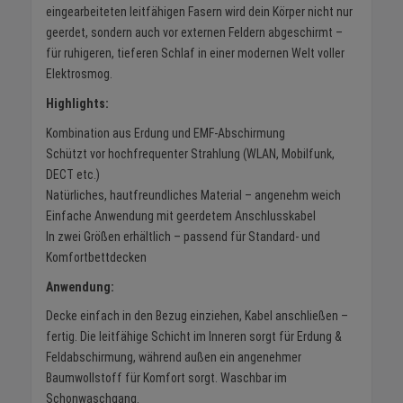
eingearbeiteten leitfähigen Fasern wird dein Körper nicht nur
geerdet, sondern auch vor externen Feldern abgeschirmt –
für ruhigeren, tieferen Schlaf in einer modernen Welt voller
Elektrosmog.
Highlights:
Kombination aus Erdung und EMF-Abschirmung
Schützt vor hochfrequenter Strahlung (WLAN, Mobilfunk,
DECT etc.)
Natürliches, hautfreundliches Material – angenehm weich
Einfache Anwendung mit geerdetem Anschlusskabel
In zwei Größen erhältlich – passend für Standard- und
Komfortbettdecken
Anwendung:
Decke einfach in den Bezug einziehen, Kabel anschließen –
fertig. Die leitfähige Schicht im Inneren sorgt für Erdung &
Feldabschirmung, während außen ein angenehmer
Baumwollstoff für Komfort sorgt. Waschbar im
Schonwaschgang.