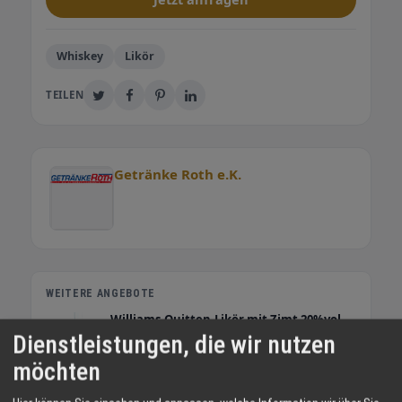
Whiskey
Likör
TEILEN
Getränke Roth e.K.
WEITERE ANGEBOTE
Williams-Quitten-Likör mit Zimt 20%vol.
Dienstleistungen, die wir nutzen
Angebot
möchten
Sauerkirsch-Ingwer-Likör 20%vol.