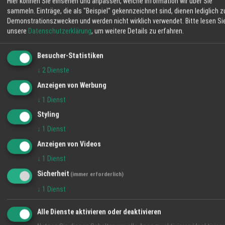
Angebot
Hier können Sie einsehen und anpassen, welche Information wir über Sie
sammeln. Einträge, die als "Beispiel" gekennzeichnet sind, dienen lediglich z
Demonstrationszwecken und werden nicht wirklich verwendet.
Bitte lesen Si
Schwarzwald Hugo-Likör 25%vol.
unsere
Datenschutzerklärung
, um weitere Details zu erfahren.
Angebot
Besucher-Statistiken
↓
2
Dienste
WETTER LAHR
Anzeigen von Werbung
18 °C
↓
1
Dienst
Klarer Himmel
Styling
↓
1
Dienst
06:11
41 %
SO 2 km/h
20:57
Anzeigen von Videos
SA
SO
MO
↓
1
Dienst
Sicherheit
(immer erforderlich)
34° / 18°
37° / 18°
36° / 20°
↓
1
Dienst
Alle Dienste aktivieren oder deaktivieren