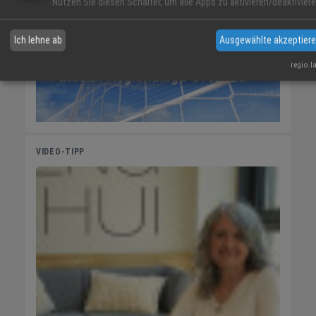
Nutzen Sie diesen Schalter, um alle Apps zu aktivieren/deaktiviere
Ich lehne ab
Ausgewählte akzeptier
regio.l
VIDEO-TIPP