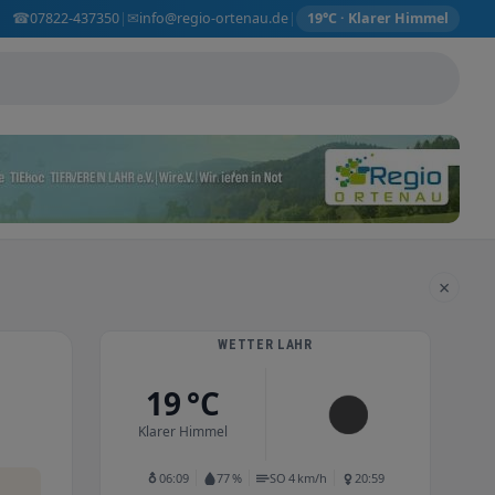
☎
✉
07822-437350
info@regio-ortenau.de
|
|
19°C · Klarer Himmel
×
WETTER LAHR
19 °C
Klarer Himmel
06:09
77 %
SO 4 km/h
20:59