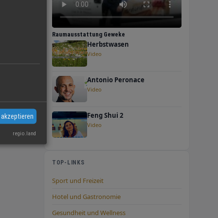
Raumausstattung Geweke
Herbstwasen
Video
Antonio Peronace
Video
Feng Shui 2
 akzeptieren
Video
regio.land
TOP-LINKS
Sport und Freizeit
Hotel und Gastronomie
Gesundheit und Wellness