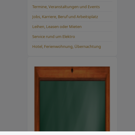
Termine, Veranstaltungen und Events
Jobs, Karriere, Beruf und Arbeitsplatz
Leihen, Leasen oder Mieten
Service rund um Elektro
Hotel, Ferienwohnung, Übernachtung