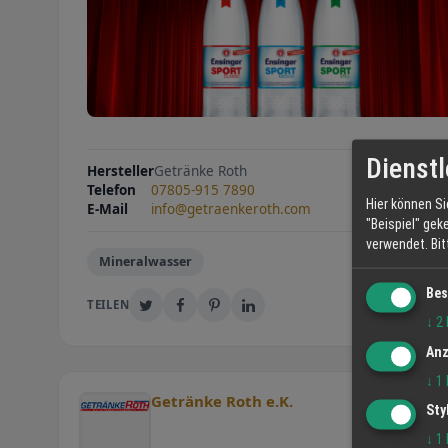
Dienstl
Hersteller
Getränke Roth
Telefon
07805-915 7890
Hier können Si
E-Mail
info@getraenkeroth.com
"Beispiel" gek
verwendet.
Bi
Mineralwasser
Bes
TEILEN
↓
2
Anz
↓
1
Getränke Roth e.K.
Sty
↓
1