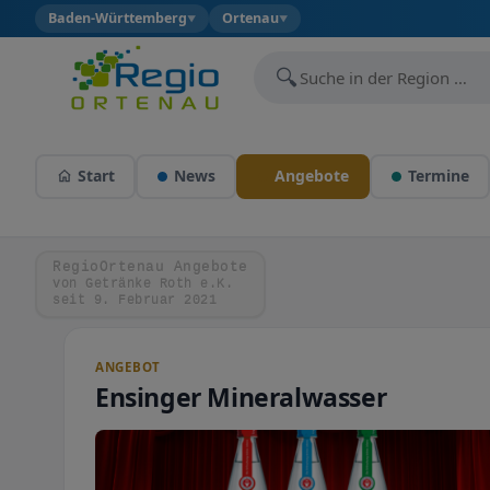
Baden-Württemberg
Ortenau
▼
▼
🔍
Start
News
Angebote
Termine
RegioOrtenau Angebote
von Getränke Roth e.K.
seit 9. Februar 2021
ANGEBOT
Ensinger Mineralwasser