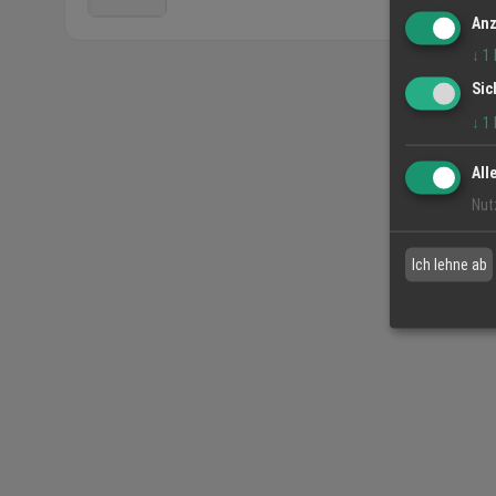
Anz
↓
1
Sic
↓
1
All
Nut
Ich lehne ab