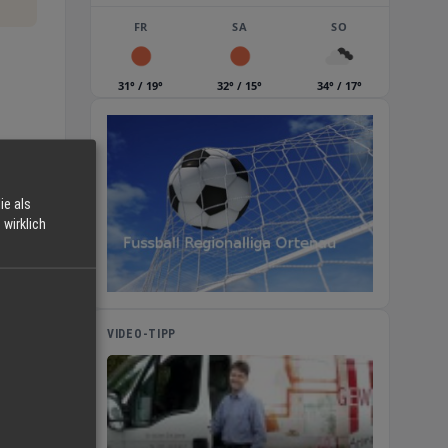
FR
SA
SO
31° / 19°
32° / 15°
34° / 17°
en
ie als
wirklich
VIDEO-TIPP