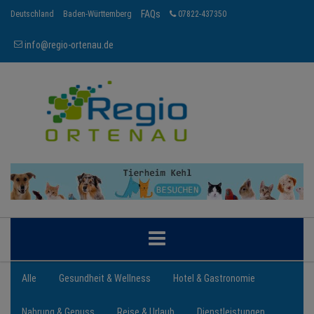
FAQs
Deutschland
Baden-Württemberg
07822-437350
info@regio-ortenau.de
ORTENAU
Alle
Gesundheit & Wellness
Hotel & Gastronomie
Nahrung & Genuss
Reise & Urlaub
Dienstleistungen
BRANCHEN