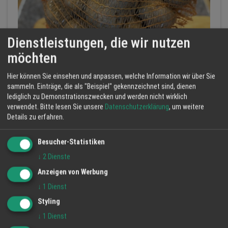
Dienstleistungen, die wir nutzen
möchten
Hier können Sie einsehen und anpassen, welche Information wir über Sie
sammeln. Einträge, die als "Beispiel" gekennzeichnet sind, dienen
Speisekartoffeln Belana. Aus regionalem Anbau.
lediglich zu Demonstrationszwecken und werden nicht wirklich
Hofladen Schmiederhof Langenhard
verwendet.
Bitte lesen Sie unsere
Datenschutzerklärung
, um weitere
Kartoffeln
Belana
Regional
Details zu erfahren.
Besucher-Statistiken
↓
2
Dienste
Anzeigen von Werbung
↓
1
Dienst
Styling
↓
1
Dienst