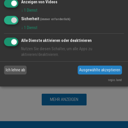
Anzeigen von Videos
↓
1
Dienst
Sicherheit
(immer erforderlich)
↓
1
Dienst
Alle Dienste aktivieren oder deaktivieren
Nutzen Sie diesen Schalter, um alle Apps zu
Biohof Weyer: Tradition, Vielfalt und Qualität aus
aktivieren/deaktivieren.
nachhaltiger Landwirtschaft
Regionalwert Biomarkt Naturalia GmbH
Ich lehne ab
Ausgewählte akzeptieren
Biohof
Weyer
Kartoffeln
regio.land
MEHR ANZEIGEN