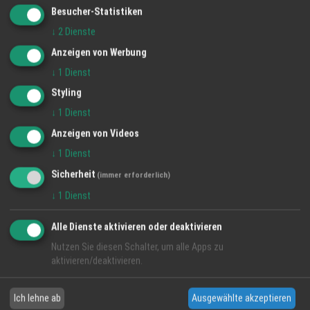
Besucher-Statistiken
↓
2
Dienste
Anzeigen von Werbung
↓
1
Dienst
Styling
Naturland-Mobilstalleier aus Neuried-Ichenheim: Frisch,
nachhaltig und tiergerecht
↓
1
Dienst
Regionalwert Biomarkt Naturalia GmbH
Anzeigen von Videos
Öko-Hühner
Eier
Hühner
↓
1
Dienst
Sicherheit
(immer erforderlich)
↓
1
Dienst
Alle Dienste aktivieren oder deaktivieren
Nutzen Sie diesen Schalter, um alle Apps zu
aktivieren/deaktivieren.
Ich lehne ab
Ausgewählte akzeptieren