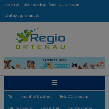
FAQs
Deutschland
Baden-Württemberg
07822-437350
info@regio-ortenau.de
ORTENAU
Alle
Gesundheit & Wellness
Hotel & Gastronomie
Nahrung & Genuss
Reise & Urlaub
Dienstleistungen
BRANCHEN