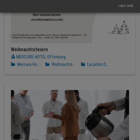
regio.land
Weihnachtsfeiern
MERCURE HOTEL Offenburg
Mercure Ho...
Weihnachts...
Location O...