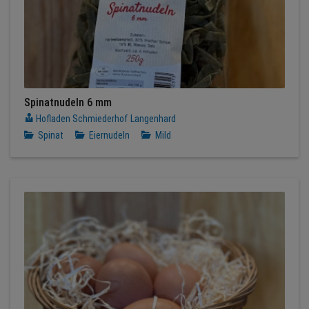
Spinatnudeln 6 mm
Hofladen Schmiederhof Langenhard
Spinat
Eiernudeln
Mild