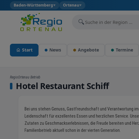
Baden-Württemberg
Ortenau
▼
▼
🔍
Start
News
Angebote
Termine
RegioOrtenau Betrieb
Hotel Restaurant Schiff
Bei uns stehen Genuss, Gastfreundschaft und Verantwortung im M
Leidenschaft für exzellentes Essen und herzlichen Service. Unse
Zutaten zu Geschmackserlebnissen, die Freude bereiten und Herz
Familienbetrieb aktuell schon in der vierten Generation.