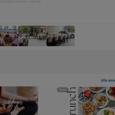
transparent zu sein – von der
 Lokale Produkte zu nutzen,
il unserer Identität.
ondern um Momente. Wir möchten,
fen.
ft zu werden.
Alle an
News