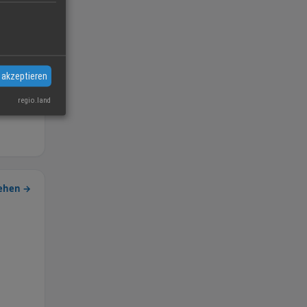
 akzeptieren
regio.land
sehen →