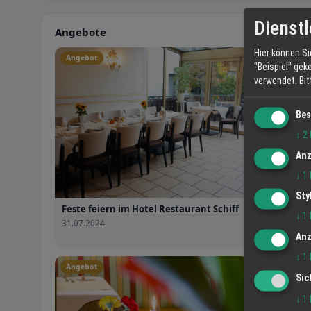
Dienstl
Angebote
Hier können Si
Angebot
Angebot
"Beispiel" gek
verwendet.
Bi
Bes
↓
2
Anz
↓
1
Sty
Feste feiern im Hotel Restaurant Schiff
Übernacht
↓
1
Schiff
31.07.2024
31.07.2024
Anz
↓
1
Angebot
Sic
↓
1