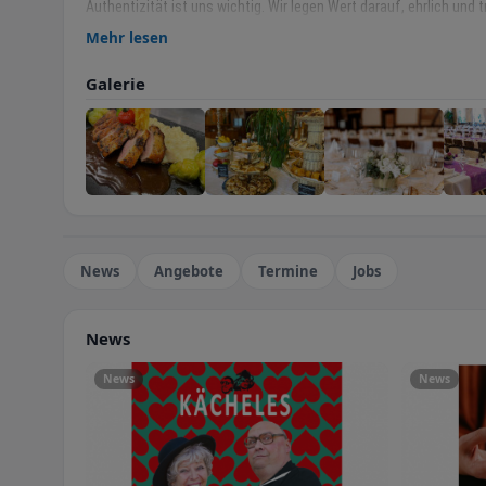
Authentizität ist uns wichtig. Wir legen Wert darauf, ehrlich und 
Auswahl unserer Zutaten bis zur Interaktion mit unseren Gästen.
Mehr lesen
umweltbewusst zu handeln und unsere Region zu schützen, sind Te
Galerie
Im Hotel-Restaurant Schiff geht es nicht nur um Mahlzeiten, s
dass Sie sich bei uns willkommen fühlen und Erinnerungen schaf
Wir laden Sie herzlich ein, Teil unserer kulinarischen Gemeinscha
News
Angebote
Termine
Jobs
News
News
News