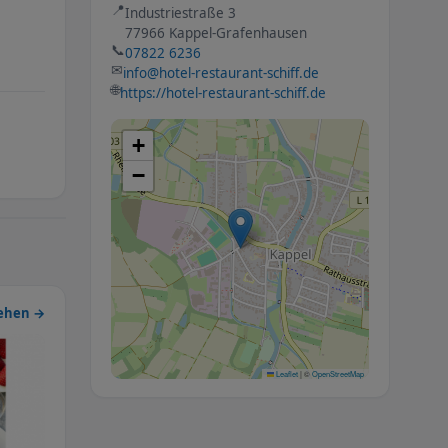
📍
Industriestraße 3
77966 Kappel-Grafenhausen
📞
07822 6236
✉
info@hotel-restaurant-schiff.de
🌐
https://hotel-restaurant-schiff.de
+
−
sehen →
Leaflet
|
©
OpenStreetMap