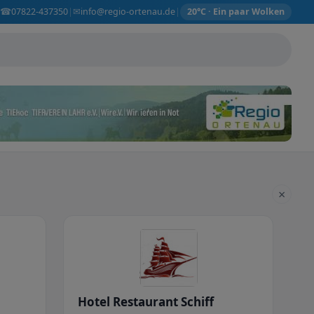
☎
✉
07822-437350
info@regio-ortenau.de
|
|
20°C · Ein paar Wolken
×
Hotel Restaurant Schiff