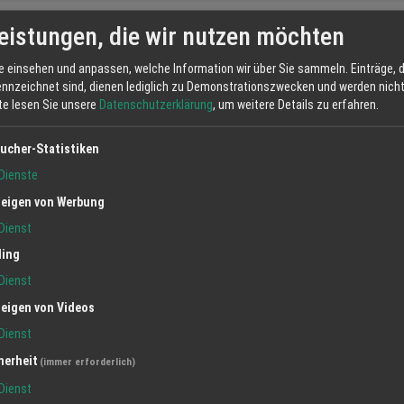
eistungen, die wir nutzen möchten
Alle an
e einsehen und anpassen, welche Information wir über Sie sammeln. Einträge, d
Angebot
ennzeichnet sind, dienen lediglich zu Demonstrationszwecken und werden nicht 
tte lesen Sie unsere
Datenschutzerklärung
, um weitere Details zu erfahren.
ucher-Statistiken
Dienste
eigen von Werbung
Dienst
ling
en im Hotel Restaurant
Tagungen & Firmenevents im Hot
Dienst
Restaurant Schiff
31.07.2024
eigen von Videos
Dienst
herheit
(immer erforderlich)
Dienst