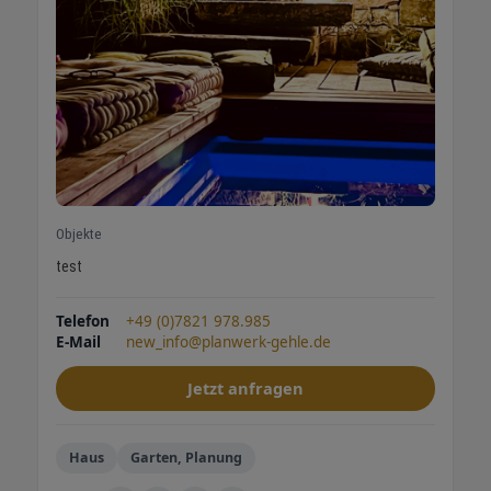
Objekte
test
Telefon
+49 (0)7821 978.985
E-Mail
new_info@planwerk-gehle.de
Jetzt anfragen
Haus
Garten, Planung