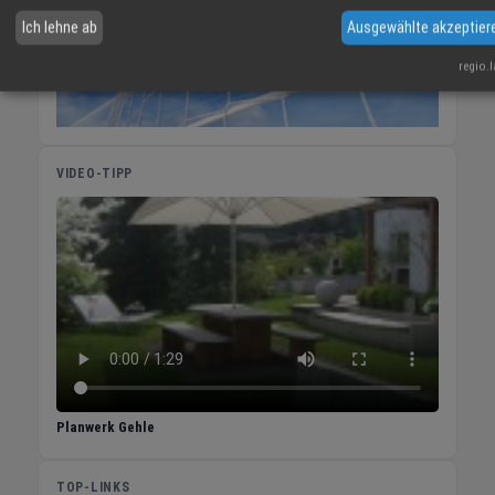
Ich lehne ab
Ausgewählte akzeptier
regio.
VIDEO-TIPP
Planwerk Gehle
TOP-LINKS