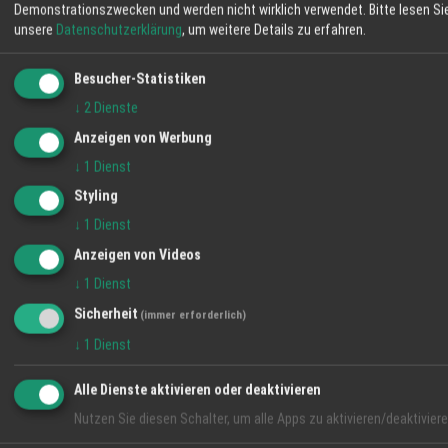
(Werkplanung, Ausschreibung und
Demonstrationszwecken und werden nicht wirklich verwendet.
Bitte lesen Si
Angebot
Bauleitung). Thomas Gehle ist Mitglied im
unsere
Datenschutzerklärung
, um weitere Details zu erfahren.
Bund Deutscher Landschaftsarchitekten,
WETTER LAHR
bdla. Heute arbeiten weitere 3 Ingenieure im
Besucher-Statistiken
Team von planwerk GEHLE, teilweise als freie
↓
2
Dienste
18 °C
MA. Vita: Christine Gehle, Jahrgang 1973,
Anzeigen von Werbung
studierte Garten- und
Mäßig Bewölkt
↓
1
Dienst
06:12
44 %
N 6 km/h
20:55
Styling
↓
1
Dienst
SO
MO
DI
Anzeigen von Videos
↓
1
Dienst
38° / 21°
36° / 19°
34° / 19°
20 %
Sicherheit
(immer erforderlich)
↓
1
Dienst
Alle Dienste aktivieren oder deaktivieren
Nutzen Sie diesen Schalter, um alle Apps zu aktivieren/deaktiviere