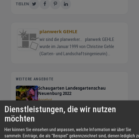
TEILEN
planwerk GEHLE
wir sind die planwerker... planwerk GEHLE
wurde im Januar 1999 von Christine Gehle
(Garten- und Landschaftsingenieurin)
gegründet, die auch noch heute die
Geschäftsleitung inne hat. Nach anfänglich
kleinen Entwurfsplänen für Gartenbesitzer
WEITERE ANGEBOTE
und Garten- und Landschaftsbaufirmen,
Schaugarten Landesgartenschau
kamen Aufträge aus Industrie und Kommune
Neuenburg 2022
hinzu. Im Sommer 2001 wechselte Thomas
Angebot
Gehle (Garten- und Landschaftsingenieur)
Dienstleistungen, die wir nutzen
Privatgarten BR-05
vom angestellten Bauleiter eines großen
möchten
Angebot
Garten- und Landschaftsbaubetriebes als
Angestelter zum planwerk GEHLE und
Hier können Sie einsehen und anpassen, welche Information wir über Sie
übernahm hier die Technische Leitung
Außenanlagen Das LoLo, Kehl (ehem.
sammeln. Einträge, die als "Beispiel" gekennzeichnet sind, dienen lediglich z
Martin-Luther-Kirche)