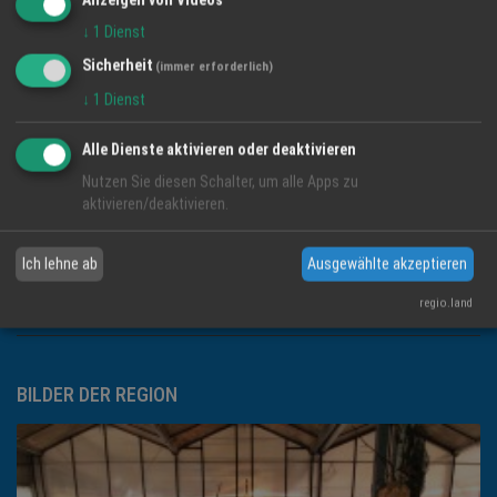
KONTAKT INFORMATIONEN
↓
1
Dienst
Regio Media eG
Sicherheit
(immer erforderlich)
Löwenstrasse 60
↓
1
Dienst
77966 Kappel-Grafenhausen
Alle Dienste aktivieren oder deaktivieren
Telefon: 07822-437350
Nutzen Sie diesen Schalter, um alle Apps zu
aktivieren/deaktivieren.
Email:
info@regio-ortenau.de
Ich lehne ab
Ausgewählte akzeptieren
Impressum
regio.land
BILDER DER REGION