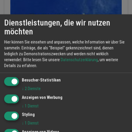
Dienstleistungen, die wir nutzen
möchten
Hier können Sie einsehen und anpassen, welche Information wir über Sie
sammeln. Einträge, die als "Beispiel" gekennzeichnet sind, dienen
lediglich zu Demonstrationszwecken und werden nicht wirklich
Bioenergetische Meditation
verwendet.
Bitte lesen Sie unsere
Datenschutzerklärung
, um weitere
Alfred DECK Orthopädie Schuhtechnik
Details zu erfahren.
regio
dienstleis...
meditation
Besucher-Statistiken
↓
2
Dienste
Anzeigen von Werbung
MEHR ANZEIGEN
↓
1
Dienst
Styling
↓
1
Dienst
Anzeigen von Videos