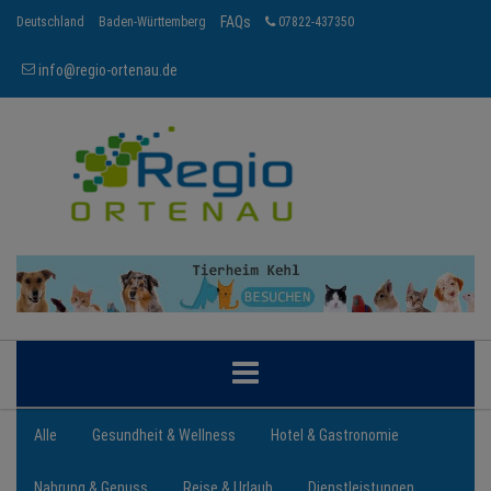
FAQs
Deutschland
Baden-Württemberg
07822-437350
info@regio-ortenau.de
ORTENAU
Alle
Gesundheit & Wellness
Hotel & Gastronomie
Nahrung & Genuss
Reise & Urlaub
Dienstleistungen
BRANCHEN