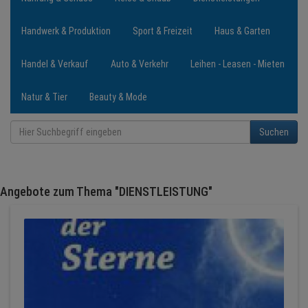
Handwerk & Produktion
Sport & Freizeit
Haus & Garten
NEWS
Handel & Verkauf
Auto & Verkehr
Leihen - Leasen - Mieten
TERMINE
Natur & Tier
Beauty & Mode
ANGEBOTE
Suchen
JOBS
PODCASTS
Angebote zum Thema "DIENSTLEISTUNG"
MEDIEN
KONTAKT