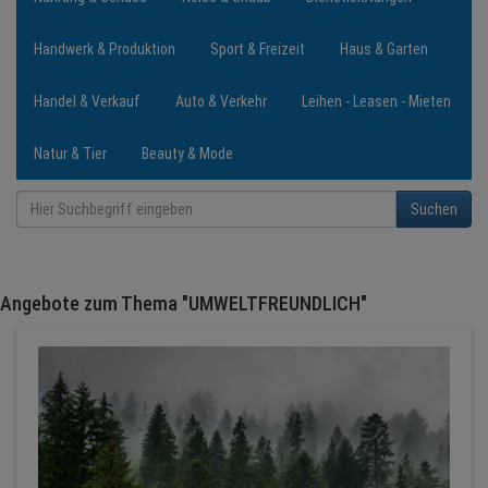
Handwerk & Produktion
Sport & Freizeit
Haus & Garten
NEWS
Handel & Verkauf
Auto & Verkehr
Leihen - Leasen - Mieten
TERMINE
Natur & Tier
Beauty & Mode
ANGEBOTE
Suchen
JOBS
PODCASTS
Angebote zum Thema "UMWELTFREUNDLICH"
MEDIEN
KONTAKT