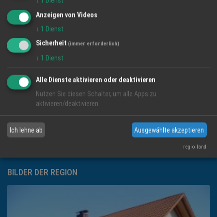
↓
1
Dienst
KONTAKT INFORMATIONEN
Anzeigen von Videos
Regio Media eG
↓
1
Dienst
Löwenstrasse 60
Sicherheit
(immer erforderlich)
77966 Kappel-Grafenhausen
↓
1
Dienst
Telefon: 07822-437350
Alle Dienste aktivieren oder deaktivieren
Nutzen Sie diesen Schalter, um alle Apps zu
aktivieren/deaktivieren.
Email:
info@regio-ortenau.de
Ich lehne ab
Ausgewählte akzeptieren
Impressum
regio.land
BILDER DER REGION