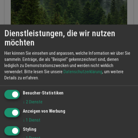
Dienstleistungen, die wir nutzen
möchten
Hier können Sie einsehen und anpassen, welche Information wir über Sie
Nachhaltigkeit
sammeln. Einträge, die als "Beispiel" gekennzeichnet sind, dienen
Elztal Holzhaus GmbH
lediglich zu Demonstrationszwecken und werden nicht wirklich
Regional
Klimaschon...
Umweltfreu...
verwendet.
Bitte lesen Sie unsere
Datenschutzerklärung
, um weitere
Details zu erfahren.
Besucher-Statistiken
↓
2
Dienste
MEHR ANZEIGEN
Anzeigen von Werbung
↓
1
Dienst
Styling