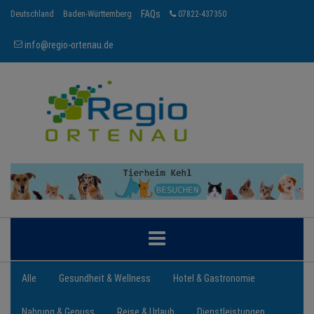
FAQs
Deutschland
Baden-Württemberg
07822-437350
info@regio-ortenau.de
ORTENAU
Alle
Gesundheit & Wellness
Hotel & Gastronomie
Nahrung & Genuss
Reise & Urlaub
Dienstleistungen
BRANCHEN