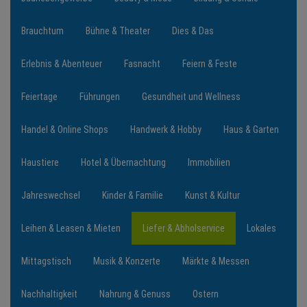
Brauchtum
Bühne & Theater
Dies & Das
NEWS
Erlebnis & Abenteuer
Fasnacht
Feiern & Feste
TERMINE
Feiertage
Führungen
Gesundheit und Wellness
ANGEBOTE
Handel & Online Shops
Handwerk & Hobby
Haus & Garten
JOBS
Haustiere
Hotel & Übernachtung
Immobilien
PODCASTS
Jahreswechsel
Kinder & Familie
Kunst & Kultur
MEDIEN
Leihen & Leasen & Mieten
Liefer & Abholservice
Lokales
KONTAKT
Mittagstisch
Musik & Konzerte
Märkte & Messen
Nachhaltigkeit
Nahrung & Genuss
Ostern