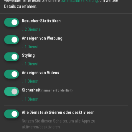
verwendet.
Bitte lesen Sie unsere
Datenschutzerklärung
, um weitere
Details zu erfahren.
Besucher-Statistiken
↓
2
Dienste
Anzeigen von Werbung
↓
1
Dienst
Styling
Lieferservice & Abholservice - in der Regio
↓
1
Dienst
Ortenau
Anzeigen von Videos
↓
1
Dienst
1 Jan 2024
Regio Ortenau
Sicherheit
(immer erforderlich)
Mittagstisch
Lieferservice
Abholservice
↓
1
Dienst
Alle Dienste aktivieren oder deaktivieren
Nutzen Sie diesen Schalter, um alle Apps zu
aktivieren/deaktivieren.