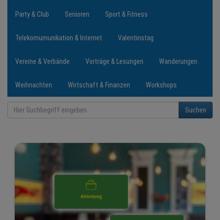
Party & Club
Senioren
Sport & Fitness
Telekomumunikation & Internet
Valentinstag
Vereine & Verbände
Vorträge & Lesungen
Wanderungen
Weihnachten
Wirtschaft & Finanzen
Workshops
Suchen