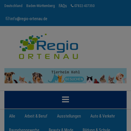
FAQs
Deutschland
Baden-Württemberg
07822-437350
info@regio-ortenau.de
ORTENAU
Alle
Arbeit & Beruf
Ausstellungen
Auto & Verkehr
Baunebengewerbe
Beauty & Mode
Bildung & Schule
BRANCHEN