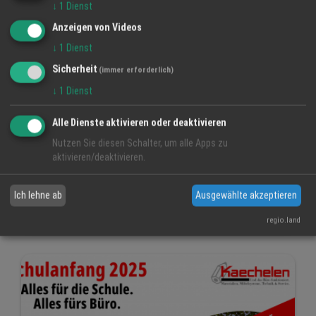
↓
1
Dienst
Anzeigen von Videos
↓
1
Dienst
Sicherheit
(immer erforderlich)
↓
1
Dienst
Alle Dienste aktivieren oder deaktivieren
Am 15. September ist Schulanfang
Nutzen Sie diesen Schalter, um alle Apps zu
aktivieren/deaktivieren.
9 Sep 2025
Carl Kaechelen GmbH
Ich lehne ab
Ausgewählte akzeptieren
Schulanfang
Einkaufen Vor Ort
Kaechelen
regio.land