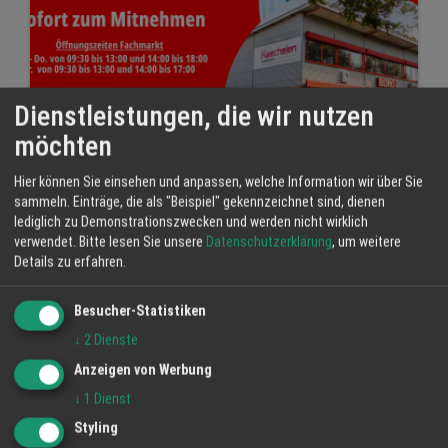
Dienstleistungen, die wir nutzen
möchten
Hier können Sie einsehen und anpassen, welche Information wir über Sie
Schulanfang 2025
sammeln. Einträge, die als "Beispiel" gekennzeichnet sind, dienen
lediglich zu Demonstrationszwecken und werden nicht wirklich
14 Sep 2025
verwendet.
Bitte lesen Sie unsere
Datenschutzerklärung
, um weitere
Details zu erfahren.
Carl Kaechelen GmbH
Schulanfang
Schulschen
Besucher-Statistiken
↓
2
Dienste
Anzeigen von Werbung
↓
1
Dienst
Styling