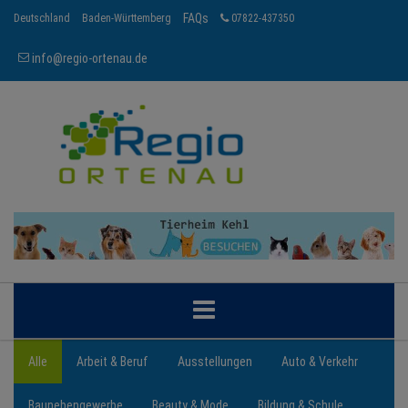
FAQs
Deutschland
Baden-Württemberg
07822-437350
info@regio-ortenau.de
ORTENAU
Alle
Arbeit & Beruf
Ausstellungen
Auto & Verkehr
Baunebengewerbe
Beauty & Mode
Bildung & Schule
BRANCHEN