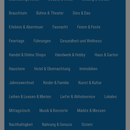
Brauchtum
Bühne & Theater
Dies & Das
NEWS
Erlebnis & Abenteuer
Fasnacht
Feiern & Feste
TERMINE
Feiertage
Führungen
Gesundheit und Wellness
ANGEBOTE
Handel & Online Shops
Handwerk & Hobby
Haus & Garten
JOBS
Haustiere
Hotel & Übernachtung
Immobilien
PODCASTS
Jahreswechsel
Kinder & Familie
Kunst & Kultur
MEDIEN
Leihen & Leasen & Mieten
Liefer & Abholservice
Lokales
KONTAKT
Mittagstisch
Musik & Konzerte
Märkte & Messen
Nachhaltigkeit
Nahrung & Genuss
Ostern