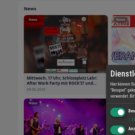
News
News
News
Dienstl
Mittwoch, 17 Uhr, Schlossplatz Lahr:
Frühling 
After Work Party mit ROCK'IT und
Lesenacht
Hier können Si
freiem Eintritt
Wettbewer
09.06.2026
28.04.2026
"Beispiel" gek
verwendet.
Bi
News
Bes
↓
2
Anz