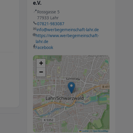
e.V.
📍
Rossgasse 5
77933 Lahr
📞
07821-983087
✉
info@werbegemeinschaft-lahr.de
🌐
https://www.werbegemeinschaft-
lahr.de
Facebook
+
−
Leaflet
|
©
OpenStreetMap