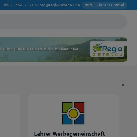
☎
✉
07822-437350
info@regio-ortenau.de
|
|
19°C · Klarer Himmel
×
Lahrer Werbegemeinschaft