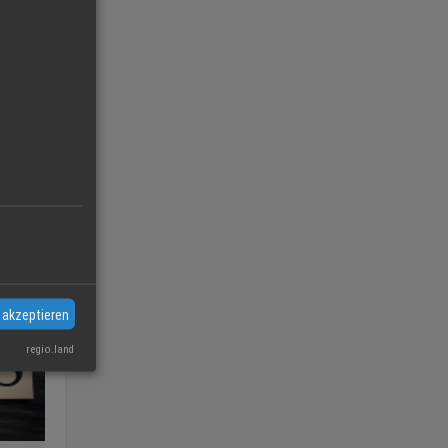
sehen →
 akzeptieren
regio.land