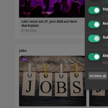
↓
1
Sty
↓
1
Lahr tanzt am 27. Juni 2026 auf dem
Anz
Marktplatz
↓
1
07.04.2026
Sic
↓
1
Jobs
All
Job
Job
Nut
Ich lehne ab