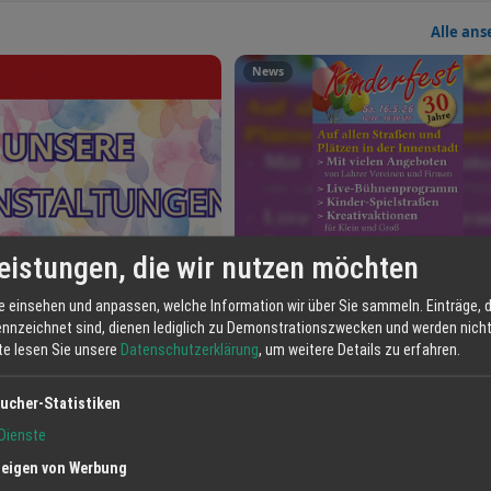
Alle an
News
eistungen, die wir nutzen möchten
in der Buchhandlung:
30 Jahre Kinderfest in Lahr: Die
, Autorenlesung und Manga-
Innenstadt gehört am 16. Mai den
e einsehen und anpassen, welche Information wir über Sie sammeln. Einträge, d
b bei Schwab in Lahr
Kindern
25.04.2026
ennzeichnet sind, dienen lediglich zu Demonstrationszwecken und werden nicht 
tte lesen Sie unsere
Datenschutzerklärung
, um weitere Details zu erfahren.
ucher-Statistiken
Dienste
eigen von Werbung