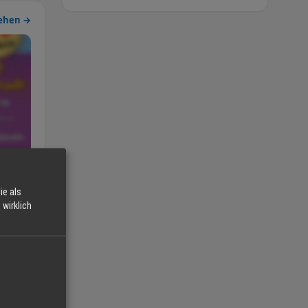
sehen →
ie als
wirklich