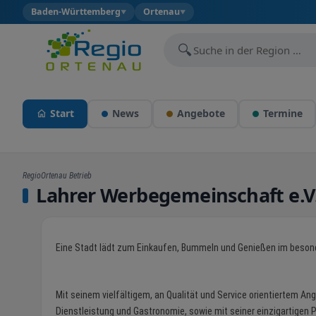
Baden-Württemberg
Ortenau
▼
▼
🔍
Start
News
Angebote
Termine
RegioOrtenau Betrieb
Lahrer Werbegemeinschaft e.V
Eine Stadt lädt zum Einkaufen, Bummeln und Genießen im beso
Mit seinem vielfältigem, an Qualität und Service orientiertem A
Dienstleistung und Gastronomie, sowie mit seiner einzigartigen