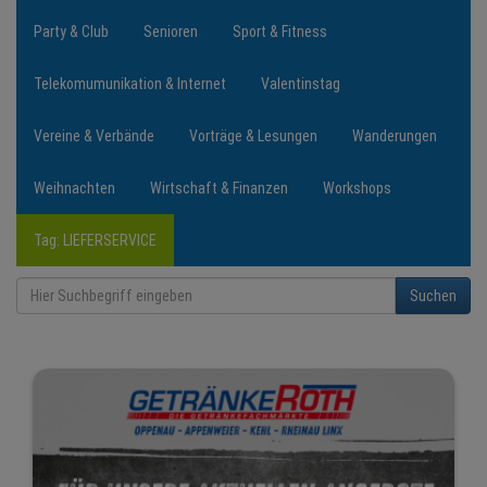
Party & Club
Senioren
Sport & Fitness
Telekomumunikation & Internet
Valentinstag
Vereine & Verbände
Vorträge & Lesungen
Wanderungen
Weihnachten
Wirtschaft & Finanzen
Workshops
Tag: LIEFERSERVICE
Suchen