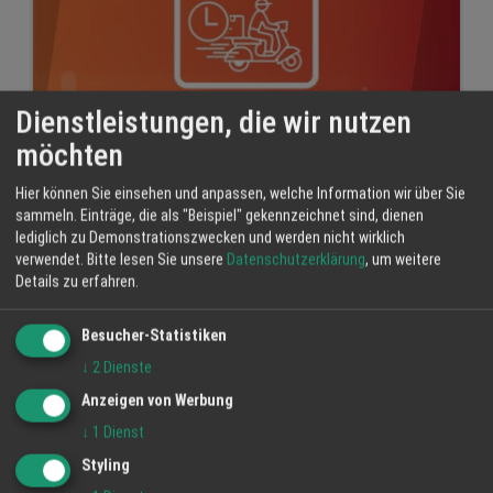
Dienstleistungen, die wir nutzen
möchten
Hier können Sie einsehen und anpassen, welche Information wir über Sie
sammeln. Einträge, die als "Beispiel" gekennzeichnet sind, dienen
Gratis Einrichtung für Ihren Abhol- und
lediglich zu Demonstrationszwecken und werden nicht wirklich
Lieferservice
verwendet.
Bitte lesen Sie unsere
Datenschutzerklärung
, um weitere
Details zu erfahren.
1 Jan 2024
Gewinnblick Kassensysteme CKS GmbH
Besucher-Statistiken
Kassensystem
Lieferservice
Abholservice
↓
2
Dienste
Anzeigen von Werbung
↓
1
Dienst
Styling