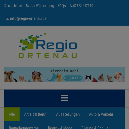
FAQs
Deutschland
Baden-Württemberg
07822-437350
info@regio-ortenau.de
ORTENAU
Alle
Arbeit & Beruf
Ausstellungen
Auto & Verkehr
Baunebengewerbe
Beauty & Mode
Bildung & Schule
BRANCHEN