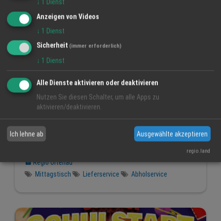
↓
1
Dienst
Anzeigen von Videos
↓
1
Dienst
Sicherheit
(immer erforderlich)
↓
1
Dienst
Alle Dienste aktivieren oder deaktivieren
Nutzen Sie diesen Schalter, um alle Apps zu
aktivieren/deaktivieren.
Lieferservice & Abholservice - in der Regio
Ortenau
Ich lehne ab
Ausgewählte akzeptieren
1 Jan 2024
regio.land
Regio Ortenau
Mittagstisch
Lieferservice
Abholservice