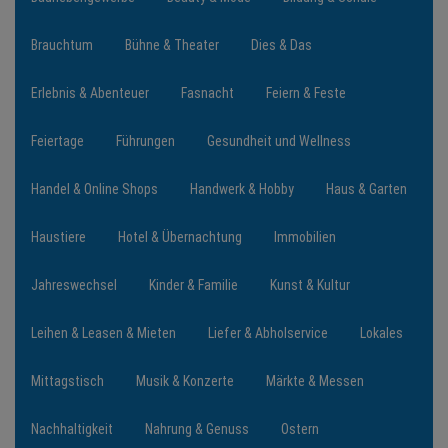
Brauchtum
Bühne & Theater
Dies & Das
NEWS
Erlebnis & Abenteuer
Fasnacht
Feiern & Feste
TERMINE
Feiertage
Führungen
Gesundheit und Wellness
ANGEBOTE
Handel & Online Shops
Handwerk & Hobby
Haus & Garten
JOBS
Haustiere
Hotel & Übernachtung
Immobilien
PODCASTS
Jahreswechsel
Kinder & Familie
Kunst & Kultur
MEDIEN
Leihen & Leasen & Mieten
Liefer & Abholservice
Lokales
KONTAKT
Mittagstisch
Musik & Konzerte
Märkte & Messen
Nachhaltigkeit
Nahrung & Genuss
Ostern