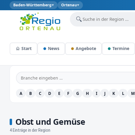
Baden-Württemberg
Ortenau
▼
▼
🔍
Start
News
Angebote
Termine
A
B
C
D
E
F
G
H
I
J
K
L
M
Obst und Gemüse
4 Einträge in der Region