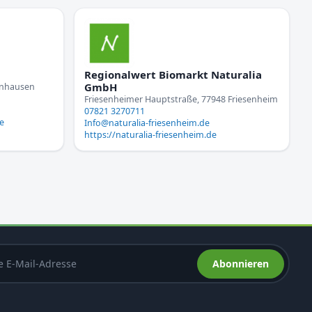
Regionalwert Biomarkt Naturalia
GmbH
enhausen
Friesenheimer Hauptstraße, 77948 Friesenheim
07821 3270711
e
Info@naturalia-friesenheim.de
https://naturalia-friesenheim.de
Abonnieren