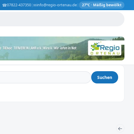
☎
✉
07822-437350
|
info@regio-ortenau.de
|
27°C · Mäßig bewölkt
Suchen
←