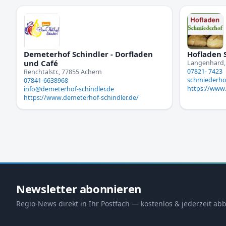
Demeterhof Schindler - Dorfladen
Hofladen 
und Café
Langenhard,
07821- 7423
Renchtalstr., 77855 Achern
schmiederh
07841-6638968
https://www
info@demeterhof-schindler.de
https://www.demeterhof-schindler.de/
Newsletter abonnieren
Regio-News direkt in Ihr Postfach — kostenlos & jederzeit abb