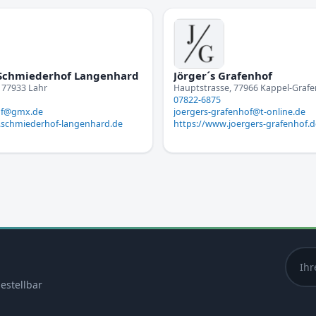
Schmiederhof Langenhard
Jörger´s Grafenhof
 77933 Lahr
Hauptstrasse, 77966 Kappel-Graf
07822-6875
of@gmx.de
joergers-grafenhof@t-online.de
.schmiederhof-langenhard.de
https://www.joergers-grafenhof.d
estellbar