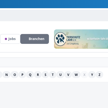
Jobs
Branchen
N
O
P
Q
R
S
T
U
V
W
X
Y
Z