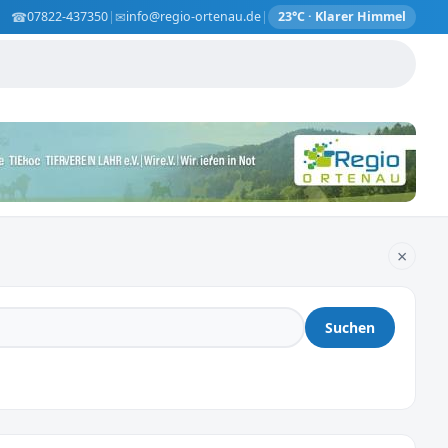
☎
✉
07822-437350
|
info@regio-ortenau.de
|
23°C · Klarer Himmel
×
Suchen