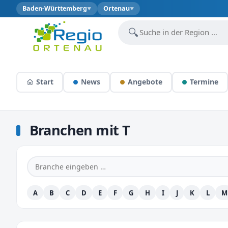
Baden-Württemberg
Ortenau
▼
▼
🔍
Start
News
Angebote
Termine
Branchen mit T
A
B
C
D
E
F
G
H
I
J
K
L
M