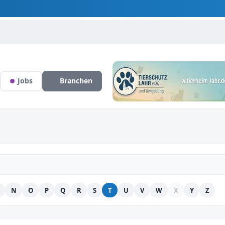
Jobs
Branchen
N
O
P
Q
R
S
T
U
V
W
X
Y
Z