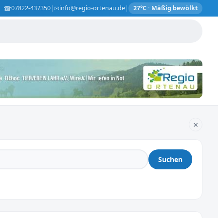
☎
✉
07822-437350
|
info@regio-ortenau.de
|
27°C · Mäßig bewölkt
×
Suchen