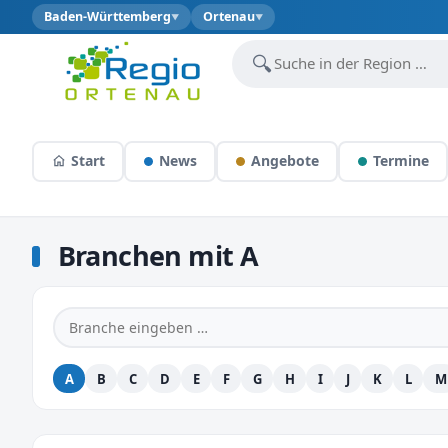
Baden-Württemberg
Ortenau
▼
▼
🔍
Start
News
Angebote
Termine
Branchen mit A
A
B
C
D
E
F
G
H
I
J
K
L
M