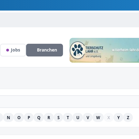
Jobs
Branchen
N
O
P
Q
R
S
T
U
V
W
X
Y
Z