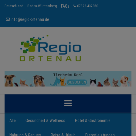
FAQs
Deutschland
Baden-Württemberg
07822-437350
info@regio-ortenau.de
ORTENAU
Alle
Gesundheit & Wellness
Hotel & Gastronomie
Nahrung & Genuss
Reise & Urlaub
Dienstleistungen
BRANCHEN