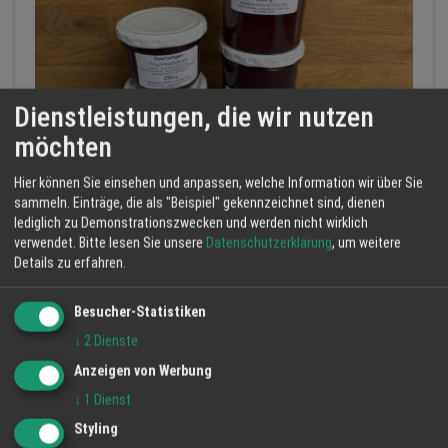
Dienstleistungen, die wir nutzen
möchten
Hier können Sie einsehen und anpassen, welche Information wir über Sie
Zwetschgen Marmelade
sammeln. Einträge, die als "Beispiel" gekennzeichnet sind, dienen
lediglich zu Demonstrationszwecken und werden nicht wirklich
Hofladen Schmiederhof Langenhard
verwendet.
Bitte lesen Sie unsere
Datenschutzerklärung
, um weitere
Zwetschgen...
Details zu erfahren.
Besucher-Statistiken
↓
2
Dienste
MEHR ANZEIGEN
Anzeigen von Werbung
↓
1
Dienst
Styling