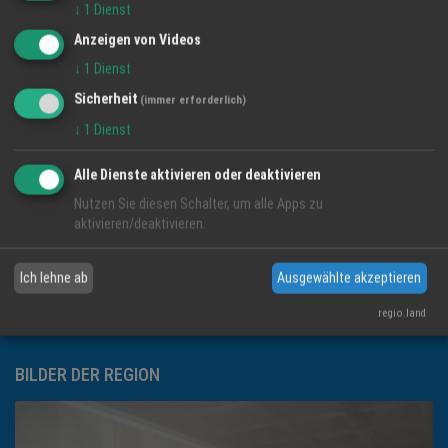
↓
1
Dienst
KONTAKT INFORMATIONEN
Anzeigen von Videos
↓
1
Dienst
Regio Media eG
Sicherheit
Löwenstrasse 60
(immer erforderlich)
77966 Kappel-Grafenhausen
↓
1
Dienst
Alle Dienste aktivieren oder deaktivieren
Telefon: 07822-437350
Nutzen Sie diesen Schalter, um alle Apps zu
aktivieren/deaktivieren.
Email:
info@regio-ortenau.de
Ich lehne ab
Ausgewählte akzeptieren
Impressum
regio.land
BILDER DER REGION