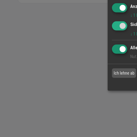
Anz
↓
1
Sic
↓
1
All
Nut
Ich lehne ab