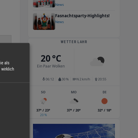
News
Fasnachtsparty-Highlights!
News
WETTER LAHR
20 °C
ie als
Ein Paar Wolken
wirklich
06:12
30 %
N 2 km/h
20:55
SO
MO
DI
37° / 23°
37° / 20°
32° / 18°
20 %