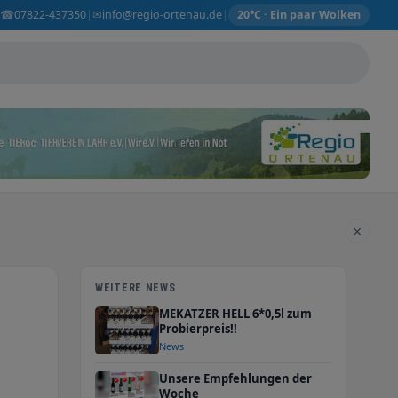
☎
✉
07822-437350
info@regio-ortenau.de
|
|
20°C · Ein paar Wolken
×
WEITERE NEWS
MEKATZER HELL 6*0,5l zum
Probierpreis!!
News
Unsere Empfehlungen der
Woche