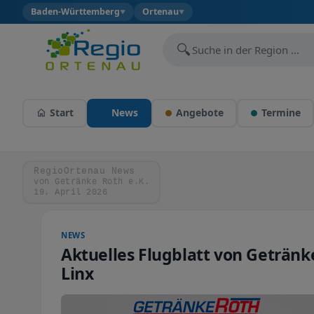
Baden-Württemberg
Ortenau
▼
▼
🔍
Start
News
Angebote
Termine
RegioOrtenau News
von Getränke Roth e.K.
19. April 2026
NEWS
Aktuelles Flugblatt von Geträn
Linx