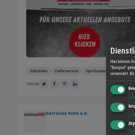
Dienstl
Hier können Si
"Beispiel" gek
Getränke
Lieferservice
Spirituosen
verwendet.
Bi
TEILEN
Bes
↓
2
Anz
Getränke Roth e.K.
↓
1
Sty
↓
1