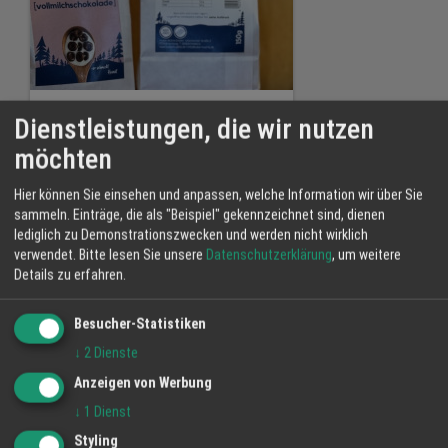
Schoko Cops. Mild und vollmundig.
Dienstleistungen, die wir nutzen
möchten
Hier können Sie einsehen und anpassen, welche Information wir über Sie
sammeln. Einträge, die als "Beispiel" gekennzeichnet sind, dienen
lediglich zu Demonstrationszwecken und werden nicht wirklich
verwendet.
Bitte lesen Sie unsere
Datenschutzerklärung
, um weitere
Details zu erfahren.
Besucher-Statistiken
↓
2
Dienste
Anzeigen von Werbung
↓
1
Dienst
Styling