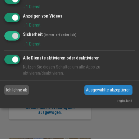
Naturkorn Müsli. Kernig und
ballaststoffreich.
↓
1
Dienst
Anzeigen von Videos
↓
1
Dienst
Sicherheit
(immer erforderlich)
↓
1
Dienst
Alle Dienste aktivieren oder deaktivieren
Nutzen Sie diesen Schalter, um alle Apps zu
aktivieren/deaktivieren.
Ich lehne ab
Ausgewählte akzeptieren
regio.land
Bircher Müsli. Fruchtig und
ausgewogen.