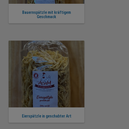
Bauernspätzle mit kräftigem
Geschmack
Eierspätzle in geschabter Art