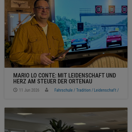
NEWS
TERMINE
ANGEBOTE
JOBS
PODCASTS
MARIO LO CONTE: MIT LEIDENSCHAFT UND
HERZ AM STEUER DER ORTENAU
MEDIEN
11 Jun 2026
Fahrschule /
Tradition /
Leidenschaft /
KONTAKT