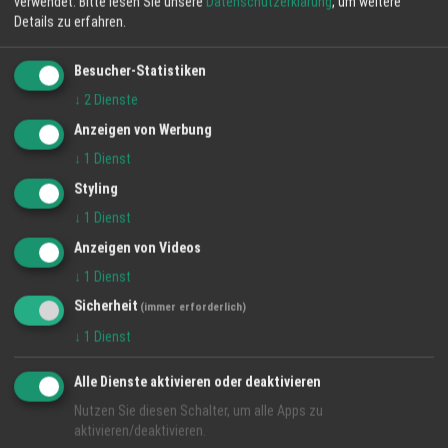
verwendet.
Bitte lesen Sie unsere
Datenschutzerklärung
, um weitere
Details zu erfahren.
Besucher-Statistiken
↓
2
Dienste
Anzeigen von Werbung
↓
1
Dienst
Styling
QUALITÄT UND SERVICE RUND UMS KFZ - OK CAR-
↓
1
Dienst
SERVICE BALTRUN MÜNCHWEIER
Anzeigen von Videos
11 Jun 2026
↓
1
Dienst
Alle reden vom Sparen. Wir sprechen heute über Qualität und
Sicherheit
(immer erforderlich)
Service rund ums KFZ Wir alle brauchen es meist täglich – unser
↓
1
Dienst
Auto. Für viele der Garant, um an den Arbeitspl ...
Alle Dienste aktivieren oder deaktivieren
Nutzen Sie diesen Schalter, um alle Apps zu
aktivieren/deaktivieren.