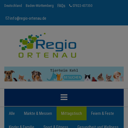
FAQs
Deutschland
Baden-Württemberg
07822-437350
info@regio-ortenau.de
ORTENAU
Alle
Märkte & Messen
Mittagstisch
Feiern & Feste
Kinder & Familie
Sport & Fitness
Gesundheit und Wellness
BRANCHEN