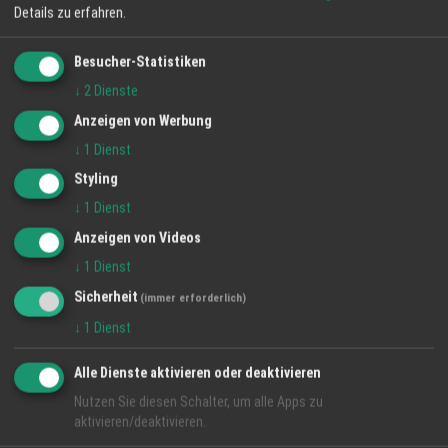
Details zu erfahren.
Eichstetten a.K. - Mitnander - Mitt ...
Besucher-Statistiken
27 Jul 2026 - 2 Aug 2026
Café Mitnander gGmbH
↓
2
Dienste
Anzeigen von Werbung
Weitere Informationen >
↓
1
Dienst
Styling
↓
1
Dienst
Kurze Pause
Anzeigen von Videos
26 Jul 2026 - 2 Aug 2026
Hotel Restaurant Schützen
↓
1
Dienst
Sicherheit
(immer erforderlich)
↓
1
Dienst
Weitere Informationen >
Alle Dienste aktivieren oder deaktivieren
Nutzen Sie diesen Schalter, um alle Apps zu
Move & Burn
aktivieren/deaktivieren.
1 Jul 2026 - 1 Jul 2026
Tanzschule Julia Radtke