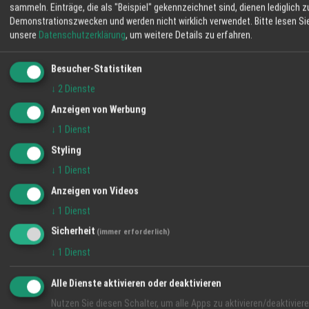
sammeln. Einträge, die als "Beispiel" gekennzeichnet sind, dienen lediglich z
Ungerade Woche Samstag zu 8:00 bis 13:30
LaVita
Demonstrationszwecken und werden nicht wirklich verwendet.
Bitte lesen Si
Uhr Weitere Zusatzleistungen ! Hausbesuche
Angebot
unsere
Datenschutzerklärung
, um weitere Details zu erfahren.
Hol-und Bringservice Hochsteck-Frisuren
Kaffee und Kuchen Kinderspielecke
Besucher-Statistiken
WETTER LAHR
Parkplätze Bonusheft für Treuekunden
↓
2
Dienste
31 °C
Anzeigen von Werbung
Mäßig Bewölkt
↓
1
Dienst
Styling
06:09
15 %
N 5 km/h
20:59
↓
1
Dienst
FR
SA
SO
Anzeigen von Videos
↓
1
Dienst
32° / 19°
33° / 19°
35° / 18°
Sicherheit
(immer erforderlich)
↓
1
Dienst
Alle Dienste aktivieren oder deaktivieren
Nutzen Sie diesen Schalter, um alle Apps zu aktivieren/deaktiviere