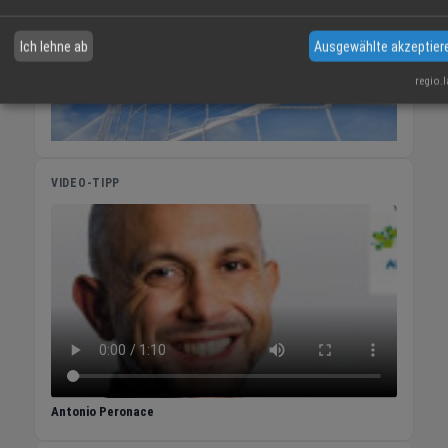
Ich lehne ab
Ausgewählte akzeptier
regio.
VIDEO-TIPP
Antonio Peronace