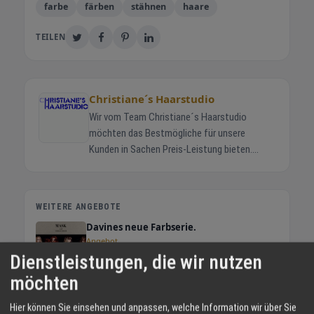
farbe
färben
stähnen
haare
TEILEN
Christiane´s Haarstudio
Wir vom Team Christiane´s Haarstudio
möchten das Bestmögliche für unsere
Kunden in Sachen Preis-Leistung bieten.
Nicht nur durch unseren Service überzeugen
wir Sie mit unserem Konzept, sondern auch
durch unsere Betreuung und Beratung setzen
WEITERE ANGEBOTE
wir Akzente. Mit diesem Konzept setzen wir -
Davines neue Farbserie.
mit einem 5 köpfigen Team - voll auf Erfolg.
Angebot
Lassen Sie sich bei Christiane´s Haarstudio
Dienstleistungen, die wir nutzen
verwöhnen. Wir freuen uns auf Ihren Besuch.
möchten
Cut and go!
Reguläre Öffnungszeiten Wochentag Uhrzeit
Angebot
Dienstag bis Freitag 8:00 bis 19:00 Uhr
Hier können Sie einsehen und anpassen, welche Information wir über Sie
Samstags Gerade Woche Samstag offen