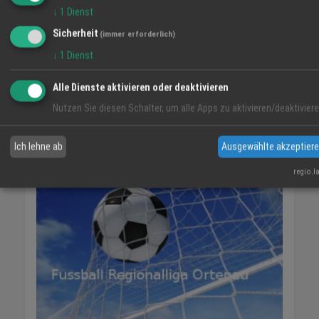
25 °C
↓
1
Dienst
Klarer Himmel
Sicherheit
(immer erforderlich)
↓
1
Dienst
06:09
37 %
W 3 km/h
20:59
Alle Dienste aktivieren oder deaktivieren
FR
SA
SO
Nutzen Sie diesen Schalter, um alle Apps zu aktivieren/deaktiviere
31° / 20°
33° / 16°
35° / 18°
Ich lehne ab
Ausgewählte akzeptier
regio.l