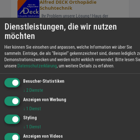
Alfred DECK Orthopädie
Schuhtechnik
Ihr Problem unsere Lösung ! Haus der
Fußgesundheit.
Dienstleistungen, die wir nutzen
möchten
Hier können Sie einsehen und anpassen, welche Information wir über Sie
WEITERE ANGEBOTE
sammeln. Einträge, die als "Beispiel" gekennzeichnet sind, dienen lediglich z
Allpresan Cremeschäume
Demonstrationszwecken und werden nicht wirklich verwendet.
Bitte lesen Si
Angebot
unsere
Datenschutzerklärung
, um weitere Details zu erfahren.
LaVita
Besucher-Statistiken
Angebot
↓
2
Dienste
Anzeigen von Werbung
Meine Base
↓
1
Dienst
Angebot
Styling
↓
1
Dienst
WETTER LAHR
Anzeigen von Videos