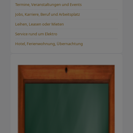
Termine, Veranstaltungen und Events
Jobs, Karriere, Beruf und Arbeitsplatz
Leihen, Leasen oder Mieten
Service rund um Elektro
Hotel, Ferienwohnung, Übernachtung