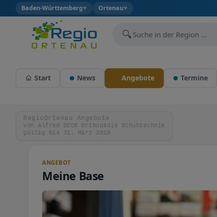
Baden-Württemberg
Ortenau
▼
▼
🔍
Start
News
Angebote
Termine
RegioOrtenau Angebote
von Alfred DECK Orthopädie Schuhtechnik
gültig bis 31. März 2018
ANGEBOT
Meine Base