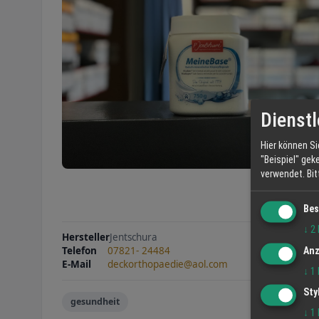
Dienstl
Hier können Si
"Beispiel" gek
verwendet.
Bi
Bes
↓
2
Hersteller
Jentschura
Telefon
07821- 24484
Anz
E-Mail
deckorthopaedie@aol.com
↓
1
Sty
gesundheit
↓
1