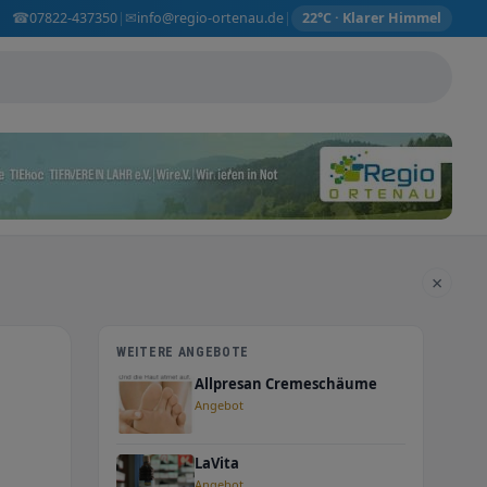
☎
✉
07822-437350
info@regio-ortenau.de
|
|
22°C · Klarer Himmel
×
WEITERE ANGEBOTE
Allpresan Cremeschäume
Angebot
LaVita
Angebot