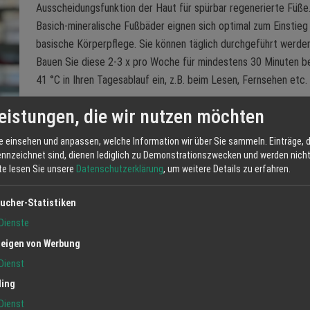
Ausscheidungsfunktion der Haut für spürbar regenerierte Füße
Basich-mineralische Fußbäder eignen sich optimal zum Einstieg 
basische Körperpflege. Sie können täglich durchgeführt werden
Bauen Sie diese 2-3 x pro Woche für mindestens 30 Minuten be
41 °C in Ihren Tagesablauf ein, z.B. beim Lesen, Fernsehen etc.
So erfahren unsere Füße, die uns tagtäglich durch Leben trage
eistungen, die wir nutzen möchten
eine wohltuende Entlastung.
e einsehen und anpassen, welche Information wir über Sie sammeln. Einträge, d
Beispiel der Ergiebigkeit: 750 g Meine Base = 15 Vollbäder od
ennzeichnet sind, dienen lediglich zu Demonstrationszwecken und werden nicht 
Fußbäder
tte lesen Sie unsere
Datenschutzerklärung
, um weitere Details zu erfahren.
ucher-Statistiken
Dienste
Jetzt anfrag
eigen von Werbung
Dienst
ling
Dienst