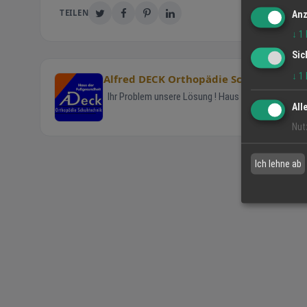
TEILEN
Anz
↓
1
Sic
↓
1
Alfred DECK Orthopädie Schuhtechnik
Ihr Problem unsere Lösung ! Haus der Fußgesundhe
All
Nut
Ich lehne ab