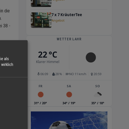
.
in die
7 x 7 KräuterTee
.
Angebot
i 38 -
WETTER LAHR
n,
22 °C
ie als
er 100
Klarer Himmel
wirklich
06:09
28 %
NO 11 km/h
20:59
FR
SA
SO
en
31° / 20°
34° / 19°
35° / 18°