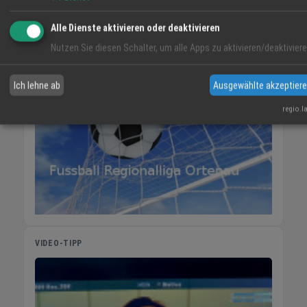
37° / 21°
36° / 22°
33° / 19°
Alle Dienste aktivieren oder deaktivieren
20 %
20 %
Nutzen Sie diesen Schalter, um alle Apps zu aktivieren/deaktiviere
Ich lehne ab
Ausgewählte akzeptier
regio.l
VIDEO-TIPP