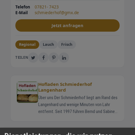
Telefon
07821- 7423
E-Mail
schmiederhof@gmx.de
Jetzt anfragen
Regional
Lauch
Frisch
TEILEN
Hofladen Schmiederhof
Langenhard
Über uns Der Schmiederhof liegt am Rand des
Langenhard und wenige Minuten von Lahr
entfernt. Seit 1997 führen Bernd und Sabine
Schmieder gemeinsam mit ihren Kindern
Jonas und Helena den Familienbetrieb. Die
Rinder stehen in Mutterkuhhaltung auf