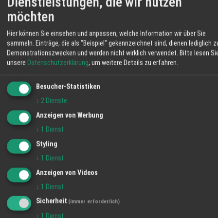
Dienstleistungen, die wir nutzen
WEITERE ANGEBOTE
weiten Wiesen. So wächst das Fleisch
möchten
Weißkohl. Fester Kopf. Klarer Geschmack.
langsam heran und Sie erhalten Produkte mit
Angebot
nachvollziehbarer Herkunft. Im Hofladen
Hier können Sie einsehen und anpassen, welche Information wir über Sie
bekommen Sie Rind- und Schweinefleisch,
sammeln. Einträge, die als "Beispiel" gekennzeichnet sind, dienen lediglich z
Speisekartoffeln aus Forchheim. Frisch
Eier, Brot, Obst und weitere Erzeugnisse aus
Demonstrationszwecken und werden nicht wirklich verwendet.
Bitte lesen Si
und regional.
eigener Landwirtschaft. Mit Ihrem Einkauf
unsere
Datenschutzerklärung
, um weitere Details zu erfahren.
Angebot
stärken Sie regionale Betriebe und
unterstützen die Pflege der umliegenden
Besucher-Statistiken
Rubinette Äpfel. Frisch und aromatisch.
Flächen. Auf dem Schmiederhof erleben Sie
Angebot
↓
2
Dienste
Landwirtschaft, die nah, transparent und
Anzeigen von Werbung
eingebunden in die Umgebung arbeitet. Ihre
WETTER LAHR
↓
1
Dienst
Familie vom Hofladen Schmiederhof
Langenhard
Styling
33 °C
↓
1
Dienst
Klarer Himmel
Anzeigen von Videos
↓
1
Dienst
06:12
17 %
NW 6 km/h
20:55
Sicherheit
(immer erforderlich)
SO
MO
DI
↓
1
Dienst