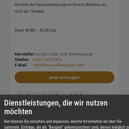
Ich biete die Fußzonenmassage im Bereich Wellness an,
nicht als Therapie.
Dauer 40 Min. - 40,00 Euro
Hersteller
Carola´s Fuss- und Wellnessoase
Telefon
07822-8617476
E-Mail
info@fuss-wellnessoase.com
Jetzt anfragen
fusspflege
handpflege
fußpflege
Dienstleistungen, die wir nutzen
fusszonenmassagen
möchten
TEILEN
Hier können Sie einsehen und anpassen, welche Information wir über Sie
sammeln. Einträge, die als "Beispiel" gekennzeichnet sind, dienen lediglich z