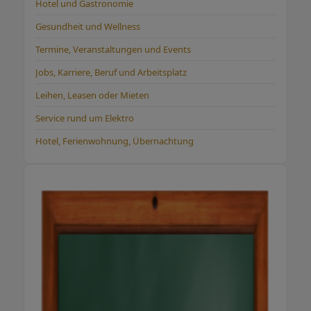
Hotel und Gastronomie
Gesundheit und Wellness
Termine, Veranstaltungen und Events
Jobs, Karriere, Beruf und Arbeitsplatz
Leihen, Leasen oder Mieten
Service rund um Elektro
Hotel, Ferienwohnung, Übernachtung