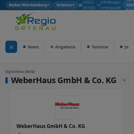
07822-
info@regio-
☎
✉
Baden-Württemberg
Ortenau
|
|
Mäß
▼
▼
437350
ortenau.de
bew
News
Angebote
Termine
Jobs
RegioOrtenau Betrieb
WeberHaus GmbH & Co. KG
×
WeberHaus GmbH & Co. KG