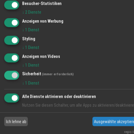
Besucher-Statistiken
Sommerfest am 1.September in der World of
↓
2
Dienste
Living
Anzeigen von Werbung
07.08.2024
↓
1
Dienst
News
Styling
↓
1
Dienst
Anzeigen von Videos
↓
1
Dienst
Sicherheit
(immer erforderlich)
↓
1
Dienst
Alle Dienste aktivieren oder deaktivieren
Nutzen Sie diesen Schalter, um alle Apps zu aktivieren/deaktiviere
WeberHaus lädt ein zum Public Viewing der
Europameisterschaft 2024
05.06.2024
Ich lehne ab
Ausgewählte akzeptier
News
regio.