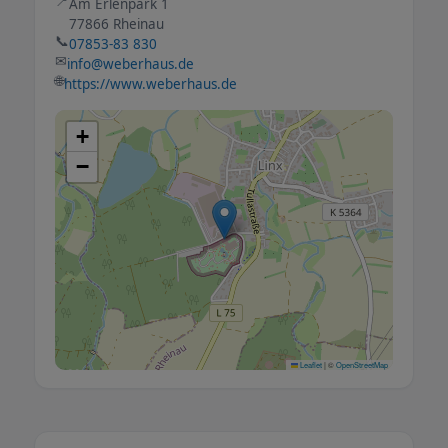
📍
Am Erlenpark 1
77866 Rheinau
📞
07853-83 830
✉
info@weberhaus.de
🌐
https://www.weberhaus.de
+
−
Leaflet
|
©
OpenStreetMap