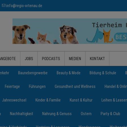
info@regio-ortenau.de
ANGEBOTE
JOBS
PODCASTS
MEDIEN
KONTAKT
erkehr
Baunebengewerbe
Beauty & Mode
Bildung & Schule
Feiertage
Führungen
Gesundheit und Wellness
Handel & Onli
Jahreswechsel
Kinder & Familie
Kunst & Kultur
Leihen & Lease
n
Nachhaltigkeit
Nahrung & Genuss
Ostern
Party & Club