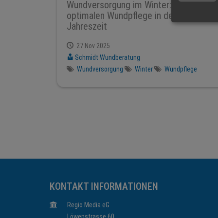
Wundversorgung im Winter: Tipps zur
optimalen Wundpflege in der kalten
Jahreszeit
27 Nov 2025
Schmidt Wundberatung
Wundversorgung
Winter
Wundpflege
KONTAKT INFORMATIONEN
Regio Media eG
Löwenstrasse 60