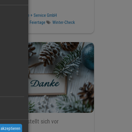
25 Dez 2025
Günther Energie + Service GmbH
Pannenfrei
Feiertage
Winter-Check
Unser Team stellt sich vor
 akzeptieren