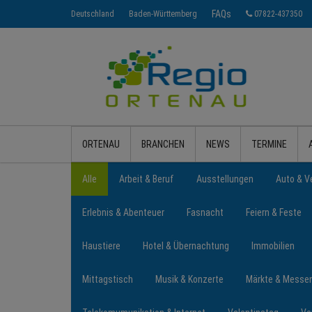
FAQs
Deutschland
Baden-Württemberg
07822-437350
ORTENAU
BRANCHEN
NEWS
TERMINE
Alle
Arbeit & Beruf
Ausstellungen
Auto & V
Erlebnis & Abenteuer
Fasnacht
Feiern & Feste
Haustiere
Hotel & Übernachtung
Immobilien
Mittagstisch
Musik & Konzerte
Märkte & Messe