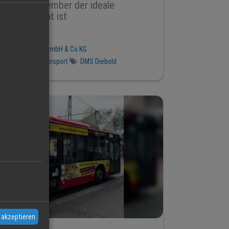
Warum September der ideale
Umzugsmonat ist
2 Sep 2025
DMS DIEBOLD GmbH & Co KG
Umzug
Transport
DMS Diebold
 akzeptieren