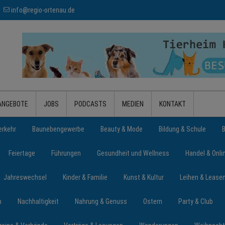
info@regio-ortenau.de
ANGEBOTE
JOBS
PODCASTS
MEDIEN
KONTAKT
erkehr
Baunebengewerbe
Beauty & Mode
Bildung & Schule
Feiertage
Führungen
Gesundheit und Wellness
Handel & Onli
Jahreswechsel
Kinder & Familie
Kunst & Kultur
Leihen & Lease
n
Nachhaltigkeit
Nahrung & Genuss
Ostern
Party & Club