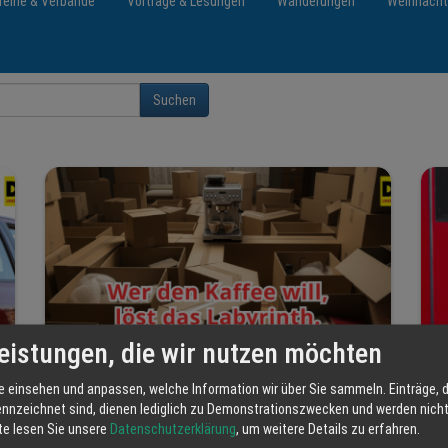
reine & Verbände
Vorträge & Lesungen
Wanderungen
Weihnach
Suchen
eistungen, die wir nutzen möchten
e einsehen und anpassen, welche Information wir über Sie sammeln. Einträge, d
ennzeichnet sind, dienen lediglich zu Demonstrationszwecken und werden nicht 
tte lesen Sie unsere
Datenschutzerklärung
, um weitere Details zu erfahren.
Umzugs-Escape-Room