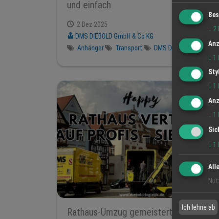
und einfach
Bes
2 Dez 2025
↓
2
DMS DIEBOLD GmbH & Co KG
Anz
Anhänger
Transport
DMS Diebold
↓
1
Sty
↓
1
Anz
↓
1
Sic
↓
1
All
Nut
Ich lehne ab
Rathaus-Umzug gemeistert!