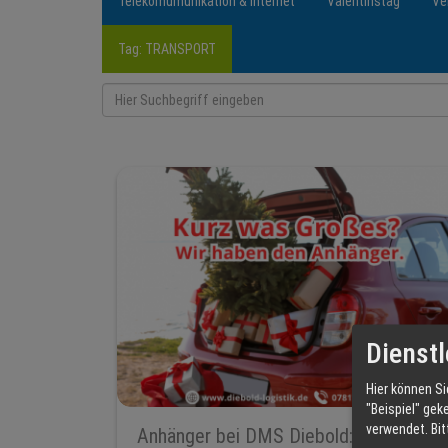
Telekomumunikation & Internet
Valentinstag
Ve
Tag: TRANSPORT
Dienstl
Hier können Si
"Beispiel" gek
verwendet.
Bi
Anhänger bei DMS Diebold: flexibel