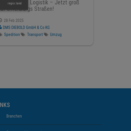
DMS Diebold Logistik – Jetzt groß
regio.land
auf Offenburgs Straßen!
28 Feb 2025
DMS DIEBOLD GmbH & Co KG
Spedition
Transport
Umzug
INKS
Branchen