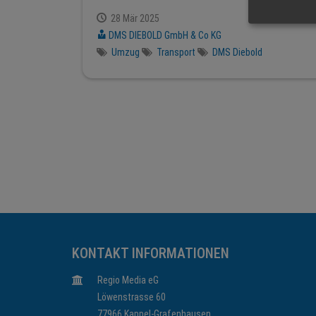
28 Mär 2025
DMS DIEBOLD GmbH & Co KG
Umzug
Transport
DMS Diebold
KONTAKT INFORMATIONEN
Regio Media eG
Löwenstrasse 60
77966 Kappel-Grafenhausen