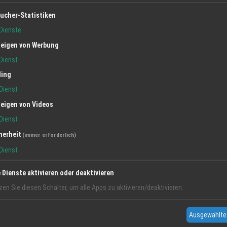
10 Okt 2025
ucher-Statistiken
DMS DIEBOLD GmbH & Co KG
Dienste
Umzug
Transport
DMS Diebold
eigen von Werbung
Dienst
ling
Dienst
eigen von Videos
Dienst
herheit
(immer erforderlich)
Dienst
e Dienste aktivieren oder deaktivieren
zen Sie diesen Schalter, um alle Apps zu aktivieren/deaktivieren.
Relationen – Sammelcontainer: Von
Ausgewählte
Offenburg in die Welt