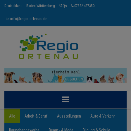
FAQs
Deutschland
Baden-Württemberg
07822-437350
info@regio-ortenau.de
ORTENAU
Alle
Arbeit & Beruf
Ausstellungen
Auto & Verkehr
Baunebengewerbe
Beauty & Mode
Bildung & Schule
BRANCHEN