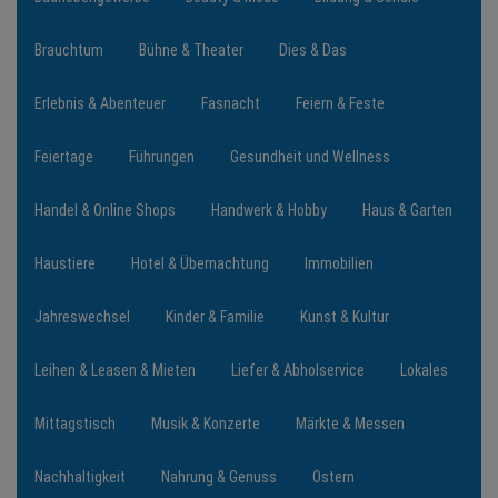
Brauchtum
Bühne & Theater
Dies & Das
NEWS
Erlebnis & Abenteuer
Fasnacht
Feiern & Feste
TERMINE
Feiertage
Führungen
Gesundheit und Wellness
ANGEBOTE
Handel & Online Shops
Handwerk & Hobby
Haus & Garten
JOBS
Haustiere
Hotel & Übernachtung
Immobilien
PODCASTS
Jahreswechsel
Kinder & Familie
Kunst & Kultur
MEDIEN
Leihen & Leasen & Mieten
Liefer & Abholservice
Lokales
KONTAKT
Mittagstisch
Musik & Konzerte
Märkte & Messen
Nachhaltigkeit
Nahrung & Genuss
Ostern