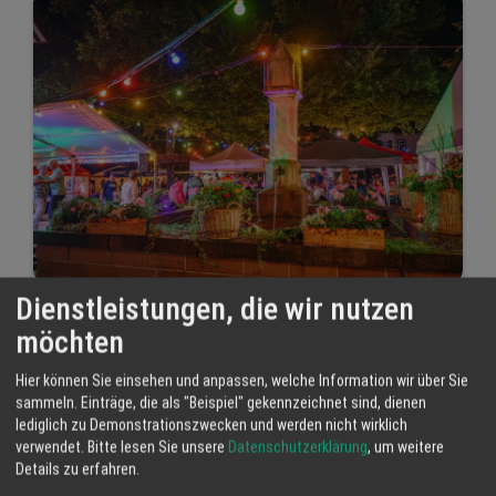
Dienstleistungen, die wir nutzen
#RegioTipp: Feiern Sie das 40.
möchten
Dorfbrunnenfest in Ottenhöfen – Ein
Wochenende voller Tradition und
Hier können Sie einsehen und anpassen, welche Information wir über Sie
Gemeinschaft
sammeln. Einträge, die als "Beispiel" gekennzeichnet sind, dienen
lediglich zu Demonstrationszwecken und werden nicht wirklich
28 Jun 2025
verwendet.
Bitte lesen Sie unsere
Datenschutzerklärung
, um weitere
Regio Ortenau
Details zu erfahren.
RegioTipp
Dorfbrunnenfest
Ottenhöfen