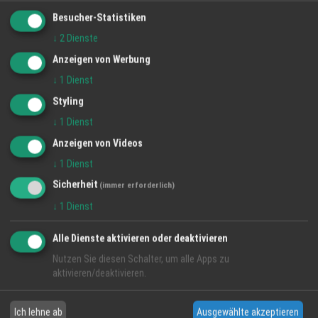
Besucher-Statistiken
↓
2
Dienste
Anzeigen von Werbung
↓
1
Dienst
Styling
↓
1
Dienst
Anzeigen von Videos
↓
1
Dienst
Sicherheit
(immer erforderlich)
↓
1
Dienst
Alle Dienste aktivieren oder deaktivieren
Mario Lo Conte: Mit Leidenschaft und Herz
Nutzen Sie diesen Schalter, um alle Apps zu
am Steuer der Ortenau
aktivieren/deaktivieren.
22 Jan 2025
Ich lehne ab
Ausgewählte akzeptieren
Regio Ortenau