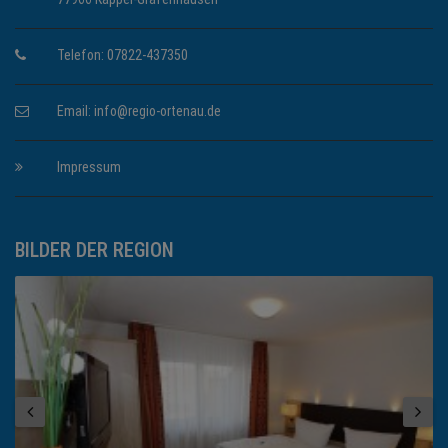
Telefon: 07822-437350
Email:
info@regio-ortenau.de
Impressum
BILDER DER REGION