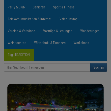
Party & Club
Senioren
Sport & Fitness
Telekomumunikation & Internet
Valentinstag
Vereine & Verbände
Vorträge & Lesungen
Wanderungen
Weihnachten
Wirtschaft & Finanzen
Workshops
Tag: TRADITION
Suchen