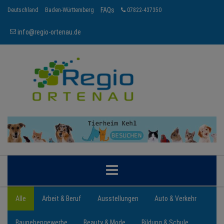
FAQs
Deutschland
Baden-Württemberg
07822-437350
info@regio-ortenau.de
ORTENAU
Alle
Arbeit & Beruf
Ausstellungen
Auto & Verkehr
Baunebengewerbe
Beauty & Mode
Bildung & Schule
BRANCHEN