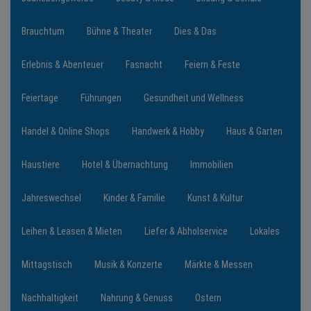
Brauchtum
Bühne & Theater
Dies & Das
NEWS
Erlebnis & Abenteuer
Fasnacht
Feiern & Feste
TERMINE
Feiertage
Führungen
Gesundheit und Wellness
ANGEBOTE
Handel & Online Shops
Handwerk & Hobby
Haus & Garten
JOBS
Haustiere
Hotel & Übernachtung
Immobilien
PODCASTS
Jahreswechsel
Kinder & Familie
Kunst & Kultur
MEDIEN
Leihen & Leasen & Mieten
Liefer & Abholservice
Lokales
KONTAKT
Mittagstisch
Musik & Konzerte
Märkte & Messen
Nachhaltigkeit
Nahrung & Genuss
Ostern