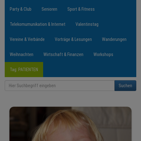
Party & Club
Senioren
Sport & Fitness
Telekomumunikation & Internet
Valentinstag
Vereine & Verbände
Vorträge & Lesungen
Wanderungen
Weihnachten
Wirtschaft & Finanzen
Workshops
Tag: PATIENTEN
Suchen