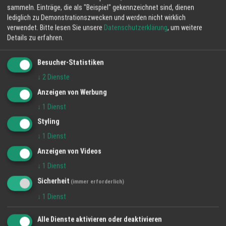
sammeln. Einträge, die als "Beispiel" gekennzeichnet sind, dienen
lediglich zu Demonstrationszwecken und werden nicht wirklich
verwendet.
Bitte lesen Sie unsere
Datenschutzerklärung
, um weitere
Details zu erfahren.
Besucher-Statistiken
↓
2
Dienste
Anzeigen von Werbung
↓
1
Dienst
Ist größer gleich besser? Ein kritischer Blick
auf die Entwicklung und Meinung im
Styling
Pflegebereich und Lösungsansätze bei der
↓
1
Dienst
Schmidt Wundberatung.
Anzeigen von Videos
18 Okt 2024
↓
1
Dienst
Schmidt Wundberatung
Sicherheit
(immer erforderlich)
Patientenversorgung
Pflegedienste
Ethik
↓
1
Dienst
Alle Dienste aktivieren oder deaktivieren