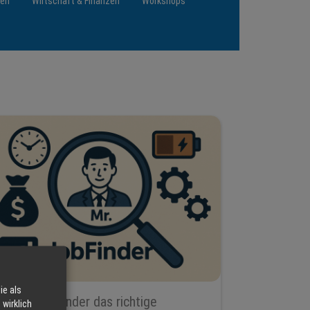
ten
Wirtschaft & Finanzen
Workshops
ie als
Mit Mr. Jobfinder das richtige
wirklich