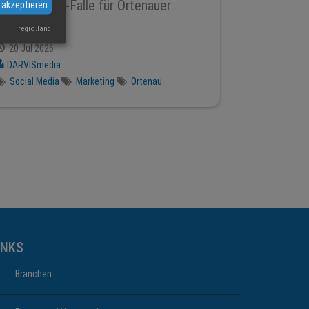
Social-Media-Falle für Ortenauer
 akzeptieren
Betriebe
regio.land
20 Jul 2026
DARVISmedia
Social Media
Marketing
Ortenau
INKS
Branchen