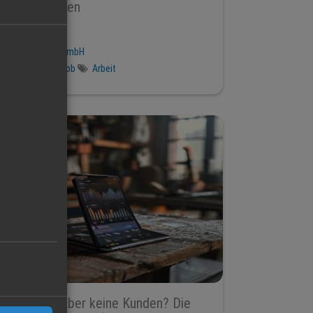
Personal finden
29 Jul 2026
MR Jobfinder GmbH
Regional
Job
Arbeit
Viele Likes, aber keine Kunden? Die