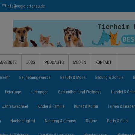
info@regio-ortenau.de
ANGEBOTE
JOBS
PODCASTS
MEDIEN
KONTAKT
erkehr
Baunebengewerbe
Beauty & Mode
Bildung & Schule
Feiertage
Führungen
Gesundheit und Wellness
Handel & Onli
Jahreswechsel
Kinder & Familie
Kunst & Kultur
Leihen & Lease
n
Nachhaltigkeit
Nahrung & Genuss
Ostern
Party & Club