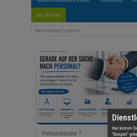
Telekomumunikation & Internet
Valentinstag
Ve
Tag: ORTENAU
Dienstl
Hier können Si
Personalsuche ?
"Beispiel" gek