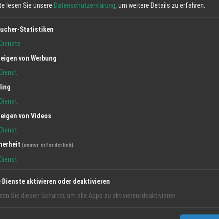
Asiatische Hornisse ist in der Ortenau
tte lesen Sie unsere
Datenschutzerklärung
, um weitere Details zu erfahren.
angekommen
ucher-Statistiken
4 Aug 2026
Dienste
Regio Ortenau
eigen von Werbung
#RegioFokus
Hornisse
Assiantisch
Dienst
ling
Dienst
eigen von Videos
Dienst
herheit
(immer erforderlich)
Dienst
e Dienste aktivieren oder deaktivieren
zen Sie diesen Schalter, um alle Apps zu aktivieren/deaktivieren.