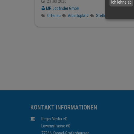
23 Jul 2026
Ich lehne ab
MR Jobfinder GmbH
Ortenau
Arbeitsplatz
Stellenangebot
KONTAKT INFORMATIONEN
Regio Media eG
Löwenstrasse 60
77966 Kappel-Grafenhausen