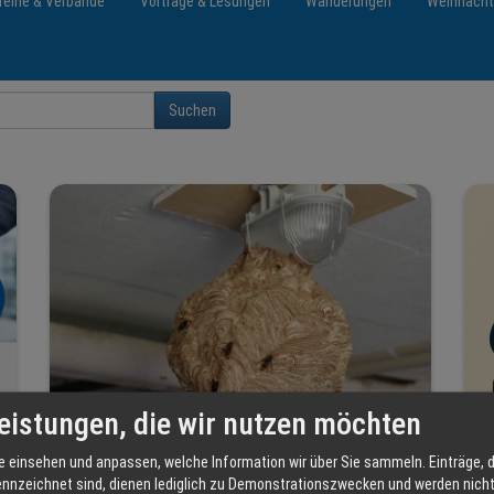
reine & Verbände
Vorträge & Lesungen
Wanderungen
Weihnach
Suchen
eistungen, die wir nutzen möchten
e einsehen und anpassen, welche Information wir über Sie sammeln. Einträge, d
Gelbe Füße, schwarzer Körper – Die
ennzeichnet sind, dienen lediglich zu Demonstrationszwecken und werden nicht 