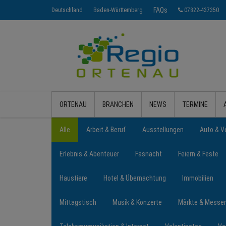
FAQs
Deutschland
Baden-Württemberg
07822-437350
ORTENAU
BRANCHEN
NEWS
TERMINE
Alle
Arbeit & Beruf
Ausstellungen
Auto & V
Erlebnis & Abenteuer
Fasnacht
Feiern & Feste
Haustiere
Hotel & Übernachtung
Immobilien
Mittagstisch
Musik & Konzerte
Märkte & Messe