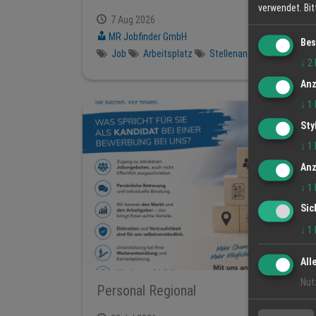
verwendet.
Bi
7 Aug 2026
MR Jobfinder GmbH
Bes
Job
Arbeitsplatz
Stellenangebot
↓
2
Anz
↓
1
Sty
↓
1
Anz
↓
1
Sic
↓
1
All
Nut
Personal Regional