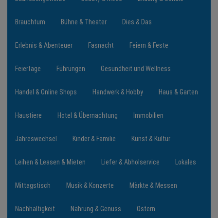
Brauchtum
Bühne & Theater
Dies & Das
NEWS
Erlebnis & Abenteuer
Fasnacht
Feiern & Feste
TERMINE
Feiertage
Führungen
Gesundheit und Wellness
ANGEBOTE
Handel & Online Shops
Handwerk & Hobby
Haus & Garten
JOBS
Haustiere
Hotel & Übernachtung
Immobilien
PODCASTS
Jahreswechsel
Kinder & Familie
Kunst & Kultur
MEDIEN
Leihen & Leasen & Mieten
Liefer & Abholservice
Lokales
KONTAKT
Mittagstisch
Musik & Konzerte
Märkte & Messen
Nachhaltigkeit
Nahrung & Genuss
Ostern