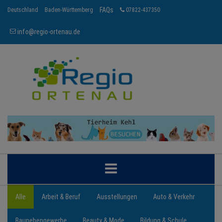
FAQs
Deutschland
Baden-Württemberg
07822-437350
info@regio-ortenau.de
ORTENAU
Alle
Arbeit & Beruf
Ausstellungen
Auto & Verkehr
Baunebengewerbe
Beauty & Mode
Bildung & Schule
BRANCHEN