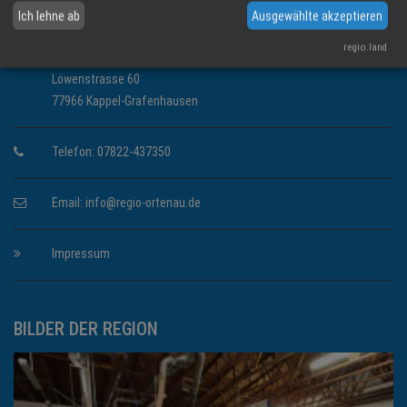
Ich lehne ab
Ausgewählte akzeptieren
KONTAKT INFORMATIONEN
regio.land
Regio Media eG
Löwenstrasse 60
77966 Kappel-Grafenhausen
Telefon: 07822-437350
Email:
info@regio-ortenau.de
Impressum
BILDER DER REGION