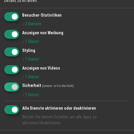
Details zu erfahren.
Besucher-Statistiken
↓
2
Dienste
Anzeigen von Werbung
↓
1
Dienst
Styling
Die Erfindung des Lachens: Eine humorvolle
↓
1
Dienst
Reise durch die Geschichte
Anzeigen von Videos
30 Jun 2025
↓
1
Dienst
Regio SEO Content
Sicherheit
(immer erforderlich)
Lachen
Freude
Humor
↓
1
Dienst
Alle Dienste aktivieren oder deaktivieren
Nutzen Sie diesen Schalter, um alle Apps zu
aktivieren/deaktivieren.