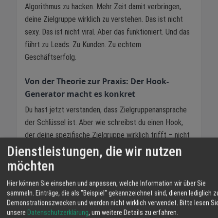
Algorithmus zu hacken. Mehr Zeit damit verbringen,
deine Zielgruppe wirklich zu verstehen. Das ist nicht
sexy. Das ist nicht viral. Aber das funktioniert. Und das
führt zu Leads. Zu Kunden. Zu echtem
Geschäftserfolg.
Von der Theorie zur Praxis: Der Hook-
Generator macht es konkret
Du hast jetzt verstanden, dass Zielgruppenansprache
der Schlüssel ist. Aber wie schreibst du einen Hook,
der deine spezifische Zielgruppe wirklich trifft – nicht
irgendwelche Zuschauer, sondern genau die Menschen,
Dienstleistungen, die wir nutzen
die zu Kunden oder Mitarbeitern werden?
möchten
Genau hier kommt der
KI-Hook-Generator
ins Spiel.
Hier können Sie einsehen und anpassen, welche Information wir über Sie
Das Tool wurde speziell dafür entwickelt, dir dabei zu
sammeln. Einträge, die als "Beispiel" gekennzeichnet sind, dienen lediglich z
helfen, Hooks zu schreiben, die funktionieren. Du gibst
Demonstrationszwecken und werden nicht wirklich verwendet.
Bitte lesen Si
unsere
Datenschutzerklärung
, um weitere Details zu erfahren.
dein Unternehmensprofil ein – deine Branche, deine