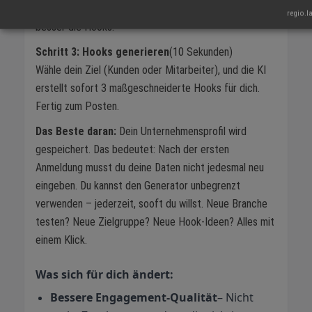
deine Zielgruppe, was du anbietest. Je präziser, desto
regio.l
besser die Hooks.
Schritt 3: Hooks generieren
(10 Sekunden)
Wähle dein Ziel (Kunden oder Mitarbeiter), und die KI
erstellt sofort 3 maßgeschneiderte Hooks für dich.
Fertig zum Posten.
Das Beste daran:
Dein Unternehmensprofil wird
gespeichert. Das bedeutet: Nach der ersten
Anmeldung musst du deine Daten nicht jedesmal neu
eingeben. Du kannst den Generator unbegrenzt
verwenden – jederzeit, sooft du willst. Neue Branche
testen? Neue Zielgruppe? Neue Hook-Ideen? Alles mit
einem Klick.
Was sich für dich ändert:
Bessere Engagement-Qualität
– Nicht