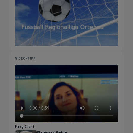
DARVISmedia Warum bekomme ich viele
Bewerbungen, aber niemand passt? Das
Problem liegt nicht an der Reichweite,
sondern an der Botschaft. Standard-Phrasen
sprechen niemanden gezielt an. DARVISmedia
setzt auf echte Mitarbeitervideos, die genau
die richtigen Kandidaten ansprechen. Was
kostet Social Media Recruiting im Vergleich
zu Jobportalen? Klassische Kanäle kosten
VIDEO-TIPP
schnell 5.000 bis 13.000 Euro pro Stelle. Mit
DARVISmedia können Unternehmen
langfristig bis zu 50 % ihrer Recruitingkosten
einsparen. Für wen eignet sich DARVISmedia
im Ortenaukreis? Für Unternehmen in Kehl,
Offenburg, Lahr und dem gesamten
Ortenaukreis mit mehreren offenen Stellen,
die mit klassischen Methoden keine
passenden Bewerber finden.
Feng Shui 2
Planwerk Gehle