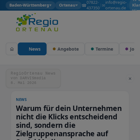
07822-
info@regio-
☎
✉
Baden-Württemberg
Ortenau
|
|
Kla
▼
▼
437350
ortenau.de
Him
News
Angebote
Termine
Jobs
RegioOrtenau News
×
von DARVISmedia
8. Mai 2026
NEWS
Warum für dein Unternehmen
nicht die Klicks entscheidend
sind, sondern die
Zielgruppenansprache auf