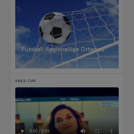
richtige Schritt ist. Kostenloses
Erstgespräch buchen Häufige Fragen zu
DARVISmedia Warum bekomme ich viele
Bewerbungen, aber niemand passt? Das
Problem liegt nicht an der Reichweite,
sondern an der Botschaft. Standard-Phrasen
sprechen niemanden gezielt an. DARVISmedia
setzt auf echte Mitarbeitervideos, die genau
die richtigen Kandidaten ansprechen. Was
kostet Social Media Recruiting im Vergleich
zu Jobportalen? Klassische Kanäle kosten
schnell 5.000 bis 13.000 Euro pro Stelle. Mit
VIDEO-TIPP
DARVISmedia können Unternehmen
langfristig bis zu 50 % ihrer Recruitingkosten
einsparen. Für wen eignet sich DARVISmedia
im Ortenaukreis? Für Unternehmen in Kehl,
Offenburg, Lahr und dem gesamten
Ortenaukreis mit mehreren offenen Stellen,
die mit klassischen Methoden keine