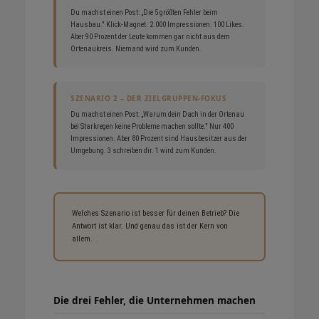
Du machst einen Post: „Die 5 größten Fehler beim
Hausbau." Klick-Magnet. 2.000 Impressionen. 100 Likes.
Aber 90 Prozent der Leute kommen gar nicht aus dem
Ortenaukreis. Niemand wird zum Kunden.
SZENARIO 2 – DER ZIELGRUPPEN-FOKUS
Du machst einen Post: „Warum dein Dach in der Ortenau
bei Starkregen keine Probleme machen sollte." Nur 400
Impressionen. Aber 80 Prozent sind Hausbesitzer aus der
Umgebung. 3 schreiben dir. 1 wird zum Kunden.
Welches Szenario ist besser für deinen Betrieb? Die
Antwort ist klar. Und genau das ist der Kern von
allem.
Die drei Fehler, die Unternehmen machen