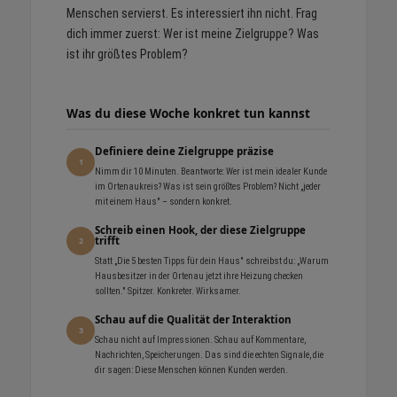
Menschen servierst. Es interessiert ihn nicht. Frag
dich immer zuerst: Wer ist meine Zielgruppe? Was
ist ihr größtes Problem?
Was du diese Woche konkret tun kannst
Definiere deine Zielgruppe präzise
1
Nimm dir 10 Minuten. Beantworte: Wer ist mein idealer Kunde
im Ortenaukreis? Was ist sein größtes Problem? Nicht „jeder
mit einem Haus" – sondern konkret.
Schreib einen Hook, der diese Zielgruppe
trifft
2
Statt „Die 5 besten Tipps für dein Haus" schreibst du: „Warum
Hausbesitzer in der Ortenau jetzt ihre Heizung checken
sollten." Spitzer. Konkreter. Wirksamer.
Schau auf die Qualität der Interaktion
3
Schau nicht auf Impressionen. Schau auf Kommentare,
Nachrichten, Speicherungen. Das sind die echten Signale, die
dir sagen: Diese Menschen können Kunden werden.