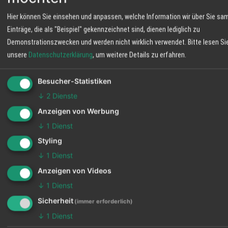
Du weißt jetzt, was funktioniert. Aber wie schreibst du den
Hier können Sie einsehen und anpassen, welche Information wir über Sie sa
perfekten Hook für deine Zielgruppe in der Ortenau? Der
KI-
Einträge, die als "Beispiel" gekennzeichnet sind, dienen lediglich zu
Hook-Generator
von DARVISmedia liefert dir sofort drei
maßgeschneiderte Hook-Typen (Emotions-Hook, Statement-
Demonstrationszwecken und werden nicht wirklich verwendet.
Bitte lesen Si
Hook, Indirekt-Hook) – speziell für dein Business
.
unsere
Datenschutzerklärung
, um weitere Details zu erfahren.
Komplett kostenlos – und bleibt es auch.
Kein Abo,
kein Testzeitraum, keine versteckten Kosten.
Besucher-Statistiken
↓
2
Dienste
Jetzt kostenlosen Zugang sichern
→
Anzeigen von Werbung
↓
1
Dienst
Styling
↓
1
Dienst
Häufige Fragen (FAQ)
Anzeigen von Videos
↓
1
Dienst
Warum sind Klicks auf Social Media für Handwerker in
+
Sicherheit
der Ortenau nicht das Wichtigste?
(immer erforderlich)
↓
1
Dienst
Klicks allein sagen wenig über den Erfolg deines Beitrags aus.
Entscheidend ist, ob die richtigen Menschen aus der Region reagieren –