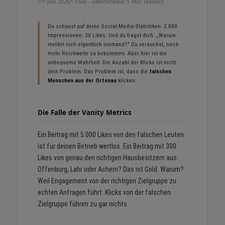
???? Juni 2026
?? Elvis – DARVISmedia
? 5 Min. Lesezeit
Du schaust auf deine Social-Media-Statistiken. 2.000
Impressionen. 30 Likes. Und du fragst dich: „Warum
meldet sich eigentlich niemand?" Du versuchst, noch
mehr Reichweite zu bekommen. Aber hier ist die
unbequeme Wahrheit: Die Anzahl der Klicks ist nicht
dein Problem. Das Problem ist, dass die
falschen
Menschen aus der Ortenau
klicken.
Die Falle der Vanity Metrics
Ein Beitrag mit 5.000 Likes von den falschen Leuten
ist für deinen Betrieb wertlos. Ein Beitrag mit 300
Likes von genau den richtigen Hausbesitzern aus
Offenburg, Lahr oder Achern? Das ist Gold. Warum?
Weil Engagement von der richtigen Zielgruppe zu
echten Anfragen führt. Klicks von der falschen
Zielgruppe führen zu gar nichts.