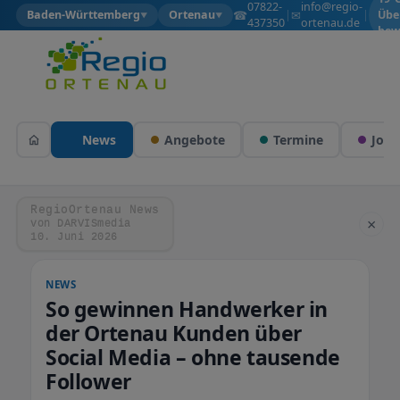
07822-
info@regio-
☎
✉
Baden-Württemberg
Ortenau
|
|
Übe
▼
▼
437350
ortenau.de
bew
News
Angebote
Termine
Jobs
RegioOrtenau News
×
von DARVISmedia
10. Juni 2026
NEWS
So gewinnen Handwerker in
der Ortenau Kunden über
Social Media – ohne tausende
Follower