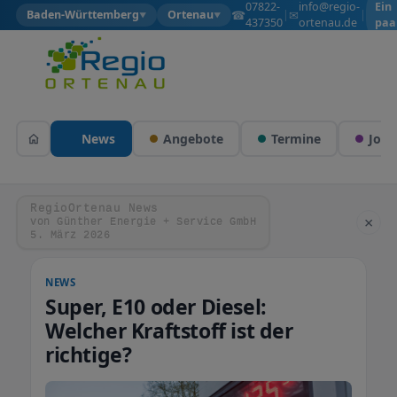
07822-
info@regio-
Ein
☎
✉
Baden-Württemberg
Ortenau
|
|
▼
▼
437350
ortenau.de
paa
Wol
News
Angebote
Termine
Jobs
RegioOrtenau News
×
von Günther Energie + Service GmbH
5. März 2026
NEWS
Super, E10 oder Diesel:
Welcher Kraftstoff ist der
richtige?