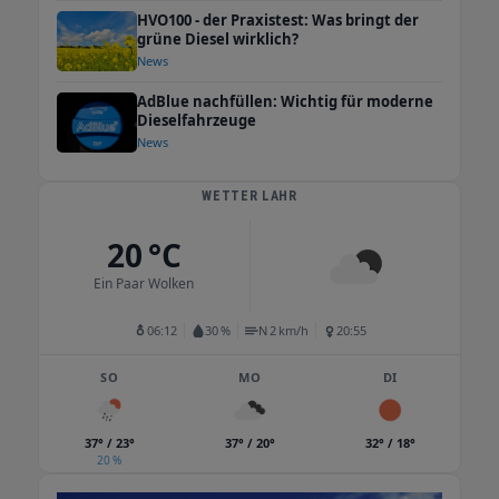
HVO100 - der Praxistest: Was bringt der
laden Sie herzlich ein, uns kennenzulernen.
grüne Diesel wirklich?
Ihre Familie Günther und das gesamte Team
News
Unsere Öffnungszeiten Alle Bereiche auf
einen Blick Verwaltung & Energiehandel +
AdBlue nachfüllen: Wichtig für moderne
Dieselfahrzeuge
Telefon: 07821-90 68 90 Montag – Freitag
News
7:30 bis 17:00 Uhr Samstag 9:00 bis 12:00 Uhr
Sonntag Geschlossen Tankstelle Shop +
WETTER LAHR
Telefon: 07821-90 68 940 Montag – Samstag
5:30 bis 22:30 Uhr Sonn- und Feiertage 7:30
20 °C
bis 22:30 Uhr Außerhalb der Öffnungszeiten:
Tanken über Nachtterminals möglich –
Ein Paar Wolken
nachts nur Kartenzahlung. PKW Waschanlage
+ Telefon: 07821-90689-45 Montag – Freitag
06:12
30 %
N 2 km/h
20:55
6:00 bis 20:00 Uhr Samstag 6:00 bis 18:00 Uhr
SO
Sonntag Geschlossen SB-Waschboxen Mo –
MO
DI
Sa | So geschlossen Staubsauger täglich 24
Stunden LKW Waschanlage + Telefon: 07821-
37° / 23°
37° / 20°
32° / 18°
90689-45 Montag – Freitag 6:00 bis 21:00 Uhr
20 %
Samstag 6:00 bis 14:00 Uhr Sonntag