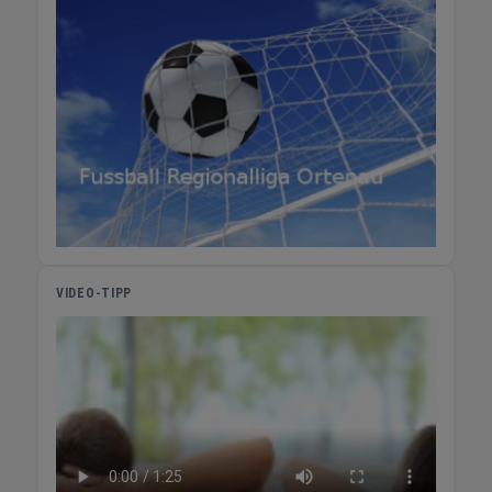
Geschlossen Häufig gestellte Fragen Alles
Wichtige auf einen Blick Waschpark Wann ist
die PKW-Waschstraße geöffnet? Mo – Fr:
6:00 – 20:00 Uhr | Sa: 6:00 – 18:00 Uhr | So:
Geschlossen Telefon: 07821-90689-45 Wann
ist die LKW-Waschstraße geöffnet? Mo – Fr:
6:00 – 21:00 Uhr | Sa: 6:00 – 14:00 Uhr | So:
Geschlossen Telefon: 07821-90689-45
Können Wohnmobile und Wohnwagen
gewaschen werden? Ja! Wir bieten eine
spezielle Waschanlage für Wohnmobile und
Wohnwagen. Mo – Fr: 6:00 – 21:00 Uhr | Sa:
VIDEO-TIPP
6:00 – 14:00 Uhr | So: Geschlossen Sind SB-
Waschboxen und Staubsauger auch sonntags
verfügbar? Die SB-Waschboxen sind Mo – Sa
geöffnet, Sonn- und Feiertags geschlossen.
Die Staubsauger sind täglich 24 Stunden
verfügbar – auch sonntags. Tankstelle &
Kraftstoffe Welche Kraftstoffe sind bei
Günther erhältlich? Super E5, Super E10, Super