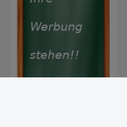
Gutscheine als Geschenk? Ja! Günther
Gutscheine sind flexibel für alle Services
einlösbar – von der Fahrzeugwäsche bis zum
Tankstellenshop. Erhältlich direkt vor Ort. Wie
kann ich Günther Energie+Service
kontaktieren? Zentrale: 07821-9068 9-0
Verwaltung & Energiehandel: 07821-90 68 90
Tankstellen-Shop: 07821-90 68 940
Waschanlage: 07821-90689-45 E-Mail:
info@guenther-lahr.de