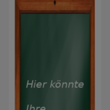
Eurowag, Edenred, E100, BayWa, SNAP, Road
Runner und viele weitere. Energiehandel
Liefert Günther Heizöl nach Hause? Ja, wir
liefern Heizöl zuverlässig in Lahr und der
Region. Anfrage über unser Online-Formular
oder telefonisch unter 07821-90 68 90.
Können Pellets und Briketts bestellt werden?
Ja! Pellets-Anfrage über unser Online-
Formular. Briketts auf Anfrage im Büro. Was
sind Aspen-Kraftstoffe und wo erhalte ich
sie? Gereinigte Sonderkraftstoffe für
Kleinmotoren (Motorsägen, Rasenmäher
usw.) – frei von Benzol. Kleine Gebinde im
Tankstellenshop, größere Mengen auf
Anfrage. Allgemein & Kontakt Wie
funktioniert die Günther Kundenkarte?
Vollwertiges Zahlungsmittel auf dem
gesamten Gelände mit exklusiven Rabatten
auf Kraftstoffe und Shop-Artikel sowie
Zugang zu Sonderaktionen. Gibt es