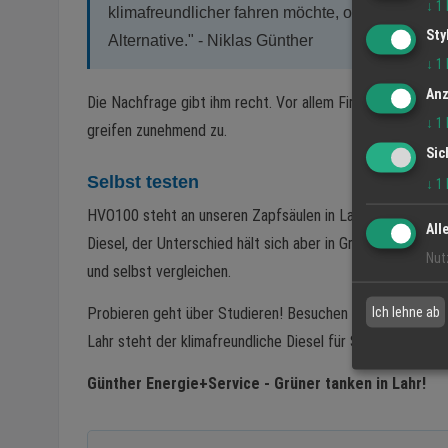
↓
1
klimafreundlicher fahren möchte, ohne sein Fa
Sty
Alternative." - Niklas Günther
↓
1
Anz
Die Nachfrage gibt ihm recht. Vor allem Firmenkunden und
↓
1
greifen zunehmend zu.
Sic
Selbst testen
↓
1
HVO100 steht an unseren Zapfsäulen in Lahr bereit - kla
All
Diesel, der Unterschied hält sich aber in Grenzen. Am ei
Nut
und selbst vergleichen.
Ich lehne ab
Probieren geht über Studieren! Besuchen Sie uns und ma
Lahr steht der klimafreundliche Diesel für Sie bereit.
Günther Energie+Service - Grüner tanken in Lahr!