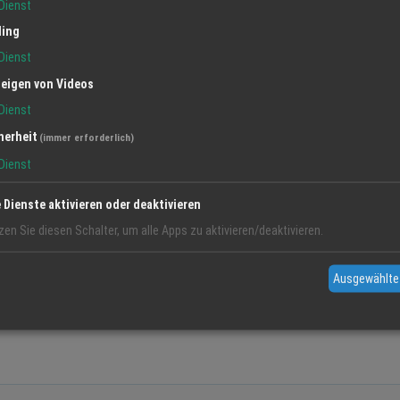
Dienst
hrzeug zu wechseln, hat mit HVO100 eine echte
ling
Dienst
eigen von Videos
 LKW-Speditionen, die ihre CO²-Bilanz verbessern wollen,
Dienst
herheit
(immer erforderlich)
Dienst
r gekennzeichnet. Der Preis liegt etwas über dem herkömmlichen
e Dienste aktivieren oder deaktivieren
nfachsten: Beim nächsten Tankstopp eine Tankfüllung probieren
zen Sie diesen Schalter, um alle Apps zu aktivieren/deaktivieren.
Ausgewählte
chen Sie Ihren eigenen HVO100-Test. An unseren Zapfsäulen in