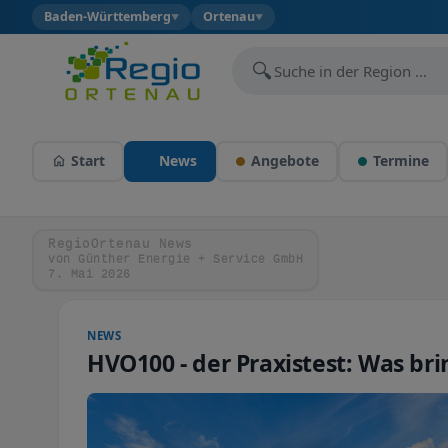
Baden-Württemberg
Ortenau
▼
▼
🔍
Start
News
Angebote
Termine
RegioOrtenau News
von Günther Energie + Service GmbH
7. Mai 2026
NEWS
HVO100 - der Praxistest: Was bri