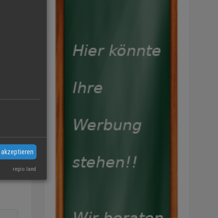
 akzeptieren
regio.land