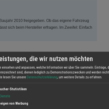
 Baujahr 2010 freigegeben. Ob das eigene Fahrzeug
ässt sich beim Hersteller erfragen. Im Zweifel: Einfach
eistungen, die wir nutzen möchten
keinen neuen. Und die CO²-Reduktion bezieht sich auf den
und Verbrennung zusammengenommen. Beim Verbrennen im Motor
e einsehen und anpassen, welche Information wir über Sie sammeln. Einträge, d
s bei fossilem Diesel, weil die Rohstoffe bereits CO² gebunden
ennzeichnet sind, dienen lediglich zu Demonstrationszwecken und werden nicht 
tte lesen Sie unsere
Datenschutzerklärung
, um weitere Details zu erfahren.
ucher-Statistiken
Dienste
eigen von Werbung
bewusste Entscheidung zu treffen. Wer