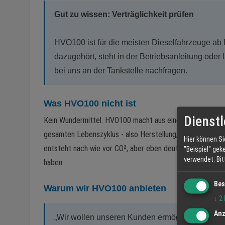
Gut zu wissen: Verträglichkeit prüfen
HVO100 ist für die meisten Dieselfahrzeuge ab
dazugehört, steht in der Betriebsanleitung oder l
bei uns an der Tankstelle nachfragen.
Was HVO100 nicht ist
Dienstl
Kein Wundermittel. HVO100 macht aus einem alten Motor 
gesamten Lebenszyklus - also Herstellung, Transport 
Hier können Si
entsteht nach wie vor CO², aber eben deutlich weniger al
"Beispiel" gek
verwendet.
Bi
haben.
Bes
Warum wir HVO100 anbieten
↓
2
Anz
„Wir wollen unseren Kunden ermöglichen, eine 