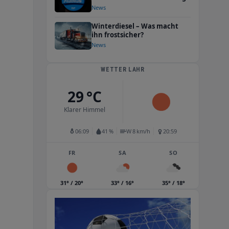
News
Winterdiesel – Was macht
ihn frostsicher?
News
WETTER LAHR
29 °C
Klarer Himmel
06:09
41 %
W 8 km/h
20:59
FR
SA
SO
31° / 20°
33° / 16°
35° / 18°