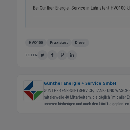
Bei Günther Energie+Service in Lahr steht HVO100 kl
HVO100
Praxistest
Diesel
TEILEN
Günther Energie + Service GmbH
GÜNTHER ENERGIE+SERVICE, TANK- UND WASCHPARK IN LAHR Seit nunmehr 18 Jahren am neuen Stando
mittlerweile 40 Mitarbeitern, die täglich "mit aller
unseren bisherigen und auch den künftig geplante
und Effizienz. Wir laden Sie herzlich ein, uns kennenzulernen. Ihre Familie Günther und das gesamte Team Unsere 
Bereiche auf einen Blick Verwaltung & Energiehandel + Telefon: 07821-90 68 90 Montag – Freitag 7:30 bis 17:00 Uhr Samstag 9:00 bis
12:00 Uhr Sonntag Geschlossen Tankstelle Shop + Telefon: 07821-90 68 940 Montag – Samstag 5:30 bis 22:30 Uhr Sonn- und Feiertage