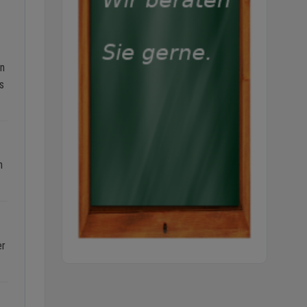
en
s
h
er