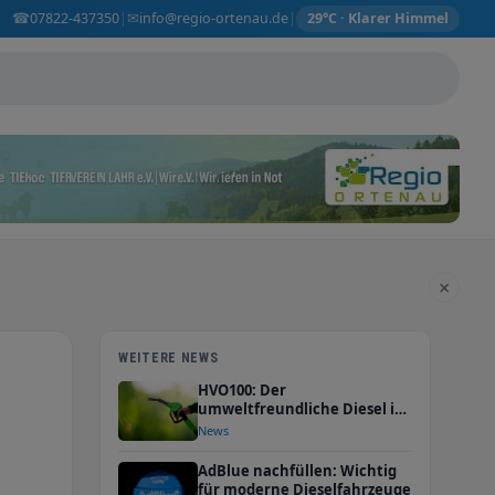
☎
✉
07822-437350
info@regio-ortenau.de
|
|
29°C · Klarer Himmel
×
WEITERE NEWS
HVO100: Der
umweltfreundliche Diesel ist
da
News
AdBlue nachfüllen: Wichtig
für moderne Dieselfahrzeuge