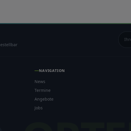
estellbar
fügbar? Die SB-
rtags geschlossen. Die Staubsauger sind täglich 24 Stunden verfügbar – auc
tstoffe. Dazu AdBlue an zwei Zapfsäulen. Was ist HVO100 und lohnt es
NAVIGATION
News
eine Elektro-Ladestation bei Günther? Ja! Unser
Termine
l für kurze Ladeaufenthalte. Welche Zahlungsmittel werden
Angebote
Jobs
er 07821-90 68 90. Können Pellets und Briketts bestellt