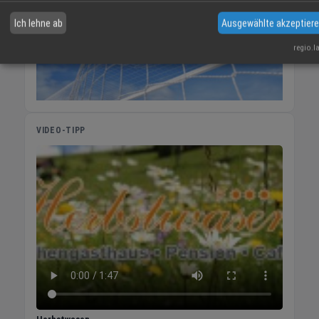
Mr.Jobfinder der richtige Ansprechpartner für
Ich lehne ab
Ausgewählte akzeptier
Unternehmen und Bewerber. Jeder, der auf der
Suche nach Personal oder einer Stelle ist,
regio.l
erfährt von uns eine individuelle und
persönliche Beratung und Betreuung. Wir
berücksichtigen die gewünschte Art der
Vermittlung – Direktvermittlung,
Arbeitnehmerüberlassung oder Zeitvertrag –
VIDEO-TIPP
bei jedem Gesuch seitens Unternehmen und
Bewerbern. Den Kontakt zwischen
Arbeitnehmer und Arbeitgeber stellen wir nur
bei passender Übereinstimmung her, um so
unnötigen Aufwand für alle Beteiligten zu
vermeiden. Auch, wenn kein entsprechender
Kandidat oder kein geeignetes Unternehmen
in unserer Kundenkartei vorhanden ist,
scheuen wir auch keine aktive Akquise. Mit
einer Personalvermittlung über Mr.Jobfinder
vermindern Unternehmen ihren Suchaufwand