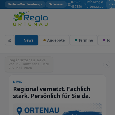
07822-
info@regio-
☎
✉
Baden-Württemberg
Ortenau
|
|
Kla
▼
▼
437350
ortenau.de
Him
News
Angebote
Termine
Jobs
RegioOrtenau News
×
von MR Jobfinder GmbH
29. Mai 2026
NEWS
Regional vernetzt. Fachlich
stark. Persönlich für Sie da.