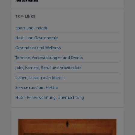
Herbstwasen
und die klassischen Arbeitgeberrisiken.
Bewerber hingegen profitieren von einer
kostenlosen und anonymisierten Vermittlung
TOP-LINKS
an validierte Arbeitgeber im Raum Baden-
Sport und Freizeit
Württemberg. Mr. Jobfinder – nicht einfach
nur ein Personaldienstleister, sondern ein
Hotel und Gastronomie
Dienstleister mit Persönlichkeit.
Gesundheit und Wellness
Termine, Veranstaltungen und Events
Jobs, Karriere, Beruf und Arbeitsplatz
Leihen, Leasen oder Mieten
Service rund um Elektro
Hotel, Ferienwohnung, Übernachtung