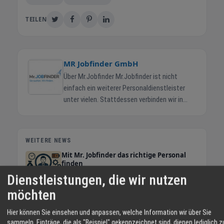
TEILEN
MR Jobfinder GmbH
Über Mr.Jobfinder Mr.Jobfinder ist nicht
einfach ein weiterer Personaldienstleister
unter vielen. Stattdessen verbinden wir in
unserem Serviceunternehmen Komfort für
Bewerber und Unternehmen mit fairen
Bedingungen für alle Beteiligten. Unsere
WEITERE NEWS
langjährige Erfahrung mit Abteilungsaufbau
Mit Mr. Jobfinder das richtige Personal
und Human Resources für diverse
finden
Unternehmen haben uns deutlich gemacht,
News
Dienstleistungen, die wir nutzen
worauf Stellensucher und Unternehmen
möchten
Fachkräfte für Ihr Unternehmen -
gleichermaßen Wert legen. Das Wissen um
Herausforderung und Chance
diese Schnittstelle machen wir uns für unsere
News
Hier können Sie einsehen und anpassen, welche Information wir über Sie
Herangehensweise an die
sammeln. Einträge, die als "Beispiel" gekennzeichnet sind, dienen lediglich z