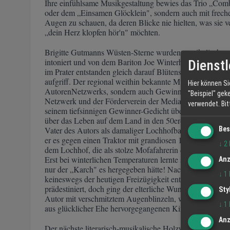
Ihre einfühlsame Musikgestaltung bewies das Trio „Com
oder dem „Einsamen Glöcklein", sondern auch mit frechen
Augen zu schauen, da deren Blicke nie hielten, was sie 
„dein Herz klopfen hör'n" möchten.
Brigitte Gutmanns Wüsten-Sterne wurden musikalisch zu
intoniert und von dem Bariton Joe Winterhalter zur Git
Dienstl
im Prater entstanden gleich darauf Blütensterne vor de
aufgriff. Der regional weithin bekannte Mundart-Poet vo
Hier können Si
AutorenNetzwerks, sondern auch Gewinner des 1. Munda
"Beispiel" gek
Netzwerk und der Förderverein der Mediathek Oberkirch
verwendet.
Bi
seinem tiefsinnigen Gewinner-Gedicht über die „Sunneblum
über das Leben auf dem Land in den 50er-60er Jahren. S
Bes
Vater des Autors als damaliger Lochhofbauer sich geleist
er es gegen einen Traktor mit grandiosen 16 PS eintausc
↓
2
dem Lochhof, die als stolze Mofafahrerin den Fahrtwind
Erst bei winterlichen Temperaturen lernte sie ihn zu sc
Anz
nur der „Karch" es hergegeben hätte! Nachdenklich erinn
↓
1
keineswegs der heutigen Freizügigkeit entsprach. In sein
prädestiniert, doch ging der elterliche Wunsch vor, ihren
Sty
Autor mit verschmitztem Augenblinzeln, werde wegen der
↓
1
aus glücklicher Ehe hervorgegangenen Kinder- und Enkels
Anz
Der nächste literarisch-musikalische Holzwurm-Abend f