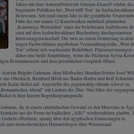
Jahres mit dem AutorenNetzwerk Ortenau-Elsass® erlebte das
begeisterte Publikum bei „Wort trifft Ton" im Sasbachwaldene
Holzwurm. Seit rund einem Jahr ist die gemütliche Vesperstu
Fuße des mit seinen 32 Kunstwerken mehrfach prämierten
„Kunstwegs Weinsüden" einer der beliebtesten Auftrittsorte de
einst auf dem Sasbachwaldener Bischenberg durchgestarteten
Interessengemeinschaft. Die stets an einem Donnerstag in dem
urigen Fachwerkhaus angebotene Veranstaltungsreihe „Wort tri
Ton" erfreut sich wachsender Beliebtheit. Platzreservierungen 
daher eine heiße Empfehlung, wenn die Pächterin Sylvia Kreu
ligen Beisammensein und dem persönlichen Gespräch öffnen.
r Autorin Brigitte Gutmann, dem Mösbacher Mundart-Poeten Josef Wi
r aus Oberkirch, Bernhard Blödt aus Baden-Baden und Rolf Schneider
rin Karin Jäckel auf. Angesichts des gegenwärtig oftmals schwer zu
„Romantischen Abend" mit Liedern der 20er, 30er Jahre des vergangen
n Jäckel in ihrer kurzen Begrüßungsansprache.
 Gutmann, die in einem orientalischen Gewand zu den Muezzins in Äg
r Heimkehr aus der Ferne im badischen „Allà!" wiederzuhören glaubte. I
n Gedicht offenbarte, sprang über den ägyptischen Erinnerungen in
och zum sternenbestickten Himmelsbogen über Wüstensand.