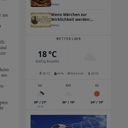
vielfältigen Veranstaltungen
News
ein
r
be am
Wenn Märchen zur
Wirklichkeit werden:
Schneewittchen-Abend
r
News
verzaubert Mediathek
Oberkirch
WETTER LAHR
fft
sind
18 °C
tzer
Mäßig Bewölkt
lhelm
06:12
44 %
N 6 km/h
20:55
 aus
en
SO
MO
DI
ypten
38° / 21°
36° / 19°
34° / 19°
hr
20 %