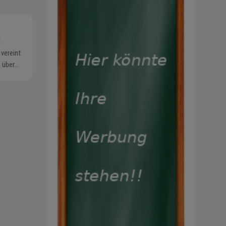
d
 vereint
e Leben
ische
llen