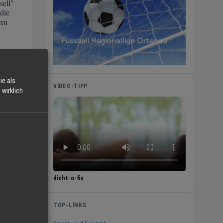
sell"
die
ern
men
en
ie als
VIDEO-TIPP
n das
wirklich
t mit
i"
er
 bis
uf
e.
 wenn
sstand
dicht-o-fix
r
 der
nte."
TOP-LINKS
chon