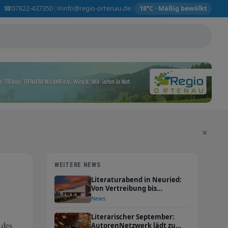
☎
✉
07822-437350
info@regio-ortenau.de
|
|
18°C · Mäßig bewölkt
×
WEITERE NEWS
Literaturabend in Neuried:
Von Vertreibung bis
Überraschungsei
News
Literarischer September:
 des
AutorenNetzwerk lädt zu