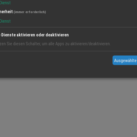
Dienst
lefonisch (AB) unter 07802-7010030.
herheit
(immer erforderlich)
d Blödt, Joe Winterhalter, Rolf Schneider, Josef Wilhelm, Brigitte Gu
Dienst
laus-Peter Jäckel
s nach rechts:
e Dienste aktivieren oder deaktivieren
d Blödt, Joe Winterhalter,
zen Sie diesen Schalter, um alle Apps zu aktivieren/deaktivieren.
hneider, Josef Wilhelm,
e Gutmann, Karin Jäckel
Ausgewählte