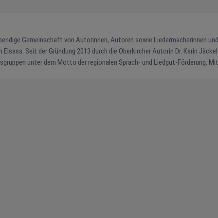
bendige Gemeinschaft von Autorinnen, Autoren sowie Liedermacherinnen un
lsass. Seit der Gründung 2013 durch die Oberkircher Autorin Dr. Karin Jäckel
ruppen unter dem Motto der regionalen Sprach- und Liedgut-Förderung. Mit über
undartdichterin bis zum Liedermacher – gestaltet das Netzwerk das kulturell
erte, Ausstellungen und literarisch-musikalische Programme. Der charakterist
er Raimund Müller, ist zum Markenzeichen geworden. Ein besonderes
ewerb" in Kooperation mit dem Förderverein der Mediathek Oberkirch, der junge
und
emütlichen Mundartabenden über spannende Krimilesung bis zu stimmungsvo
Konzerten. Entdecken Sie die literarische Vielfalt der Ortenau! Kontakt: Dr. Karin Jäckel | www.autorennetzwerk-ortenau.de