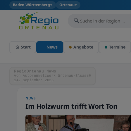
Baden-Württemberg
Ortenau
▼
▼
🔍
Start
News
Angebote
Termine
RegioOrtenau News
von AutorenNetzwerk Ortenau-Elsass®
14. September 2025
NEWS
Im Holzwurm trifft Wort Ton