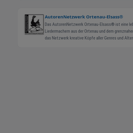
AutorenNetzwerk Ortenau-Elsass®
Das AutorenNetzwerk Ortenau-Elsass® ist eine le
Liedermachern aus der Ortenau und dem grenznahen E
das Netzwerk kreative Köpfe aller Genres und Altersg
30 aktiven Mitgliedern – vom Krimiautor über die M
der Region durch vielfältige Veranstaltungen: Konz
„Leserabe", geschaffen vom Autor und Wetterfahnenmach
Highlight ist der jährliche „Leserabe-Schreibwettb
Talente fördert und die Freude am Schreiben weckt. Aktuelle Termine und News: Hier finden Sie alle Veranstaltungen, Lesungen 
Neuigkeiten rund um das AutorenNetzwerk – von g