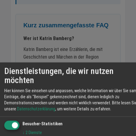
Kurz zusammengefasste FAQ
Wer ist Katrin Bamberg?
Katrin Bamberg ist eine Erzählerin, die mit
Geschichten und Märchen in der Region
unterwegs ist. Sie tritt an verschiedenen
Dienstleistungen, die wir nutzen
Orten in der Ortenau auf - von Kirchen über
möchten
Theater bis zu Märktenmärkten.
Hier können Sie einsehen und anpassen, welche Information wir über Sie sa
Wo kann man Katrin Bamberg live erleben?
Einträge, die als "Beispiel" gekennzeichnet sind, dienen lediglich zu
Demonstrationszwecken und werden nicht wirklich verwendet.
Bitte lesen Si
Die nächsten Termine: 01.-03.05. Bogenwald
unsere
Datenschutzerklärung
, um weitere Details zu erfahren.
Märchenmarkt, 09.05. Klosterschule
Offenburg, 31.05. Theater der 2 Ufer, 12.06.
Besucher-Statistiken
Kirche Sand, 21.06. Theater der 2 Ufer
↓
2
Dienste