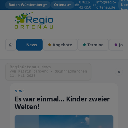
07822-
info@regio-
☎
✉
Baden-Württemberg
Ortenau
|
|
Übe
▼
▼
437350
ortenau.de
bew
News
Angebote
Termine
Jobs
RegioOrtenau News
×
von Katrin Bamberg - Spinnradmärchen
11. Mai 2026
NEWS
Es war einmal... Kinder zweier
Welten!