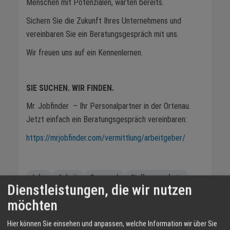
Menschen mit Potenzialen, warten bereits.
Sichern Sie die Zukunft Ihres Unternehmens und
vereinbaren Sie ein Beratungsgespräch mit uns.
Wir freuen uns auf ein Kennenlernen.
SIE SUCHEN. WIR FINDEN.
Mr. Jobfinder – Ihr Personalpartner in der Ortenau.
Jetzt einfach ein Beratungsgespräch vereinbaren:
https://mrjobfinder.com/vermittlung/arbeitgeber/
Jobs
Arbeit
Personal
Stellenangebote
Dienstleistungen, die wir nutzen
Ortenau
Bewerbung
Arbeitsplatz
möchten
Fachkräfte
Mr. Jobfinder
Partner
Baden
Hier können Sie einsehen und anpassen, welche Information wir über Sie
TEILEN