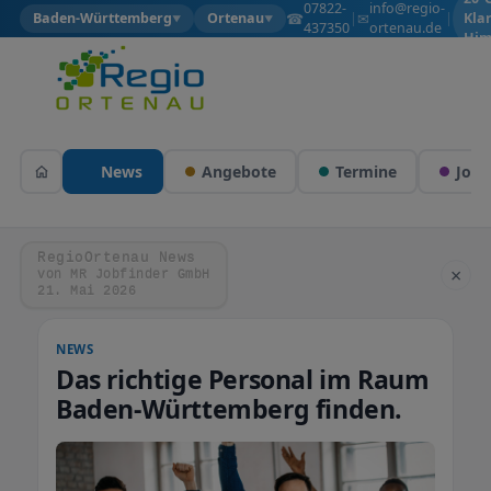
07822-
info@regio-
☎
✉
Baden-Württemberg
Ortenau
|
|
Kla
▼
▼
437350
ortenau.de
Him
News
Angebote
Termine
Jobs
RegioOrtenau News
×
von MR Jobfinder GmbH
21. Mai 2026
NEWS
Das richtige Personal im Raum
Baden-Württemberg finden.