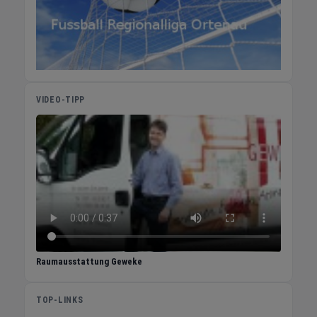
Suche nach Personal oder einer Stelle ist,
erfährt von uns eine individuelle und
persönliche Beratung und Betreuung. Wir
berücksichtigen die gewünschte Art der
Vermittlung – Direktvermittlung,
Arbeitnehmerüberlassung oder Zeitvertrag –
VIDEO-TIPP
bei jedem Gesuch seitens Unternehmen und
Bewerbern. Den Kontakt zwischen
Arbeitnehmer und Arbeitgeber stellen wir nur
bei passender Übereinstimmung her, um so
unnötigen Aufwand für alle Beteiligten zu
vermeiden. Auch, wenn kein entsprechender
Kandidat oder kein geeignetes Unternehmen
in unserer Kundenkartei vorhanden ist,
scheuen wir auch keine aktive Akquise. Mit
einer Personalvermittlung über Mr.Jobfinder
Raumausstattung Geweke
vermindern Unternehmen ihren Suchaufwand
und die klassischen Arbeitgeberrisiken.
TOP-LINKS
Bewerber hingegen profitieren von einer